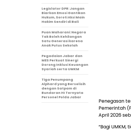
Legislator DPR: Jangan
Biarkan Emosi Gantikan
Hukum, Soroti Aksi Main
Hakim Sendiri di Bali
Puan Maharani: Negara
Tak Boleh Kehilangan
Satu Generasi karena
Anak Putus Sekolah
Pegadaian Jabar dan
MES Perkuat Sinergi
Dorong Inklusi Keuangan
Syariah serta UMKM
Tiga Penumpang
Alphard yang Berselisih
dengan Satpam di
Bundaran HI Ternyata
Personel Polda Jabar
Penegasan te
Pemerintah (
April 2026 s
“Bagi UMKM, t