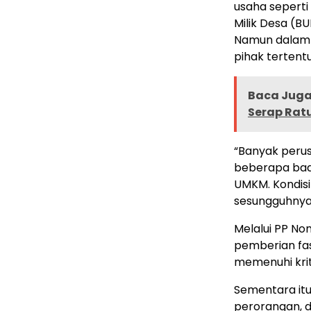
usaha seperti
Milik Desa (B
Namun dalam 
pihak tertentu
Baca Juga 
Serap Rat
“Banyak peru
beberapa bada
UMKM. Kondisi 
sesungguhnya
Melalui PP N
pemberian fas
memenuhi kri
Sementara itu
perorangan, d