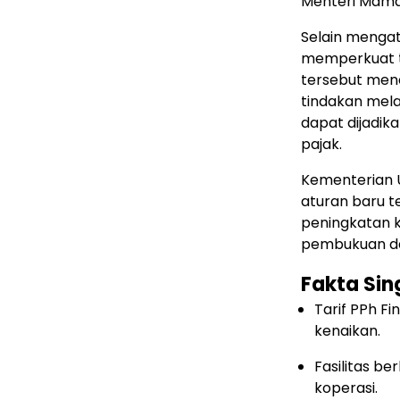
Menteri Mama
Selain mengat
memperkuat ta
tersebut men
tindakan melaw
dapat dijadik
pajak.
Kementerian 
aturan baru t
peningkatan k
pembukuan da
Fakta Sin
Tarif PPh F
kenaikan.
Fasilitas be
koperasi.