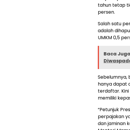
tahun tetap t
persen.
Salah satu pe
adalah dihapu
UMKM 0,5 per
Baca Juga 
Diwaspada
Sebelumnya, b
hanya dapat d
terdaftar. Ki
memiliki kepa
“Petunjuk Pre
perpajakan y
dan jaminan k