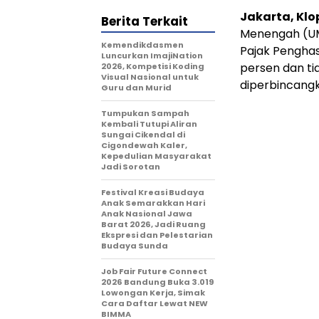
Jakarta, Kl
Berita Terkait
Menengah (U
Kemendikdasmen
Pajak Penghas
Luncurkan ImajiNation
persen dan t
2026, Kompetisi Koding
Visual Nasional untuk
diperbincang
Guru dan Murid
Tumpukan Sampah
Kembali Tutupi Aliran
Sungai Cikendal di
Cigondewah Kaler,
Kepedulian Masyarakat
Jadi Sorotan
Festival Kreasi Budaya
Anak Semarakkan Hari
Anak Nasional Jawa
Barat 2026, Jadi Ruang
Ekspresi dan Pelestarian
Budaya Sunda
Job Fair Future Connect
2026 Bandung Buka 3.019
Lowongan Kerja, Simak
Cara Daftar Lewat NEW
BIMMA