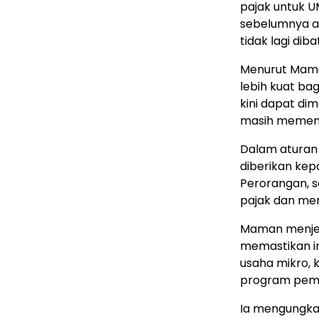
pajak untuk U
sebelumnya ad
tidak lagi dib
Menurut Maman
lebih kuat bag
kini dapat di
masih memenu
Dalam aturan t
diberikan kep
Perorangan, s
pajak dan mem
Maman menjel
memastikan in
usaha mikro, 
program peme
Ia mengungka