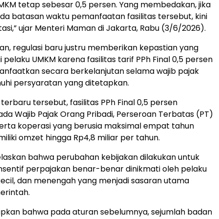
MKM tetap sebesar 0,5 persen. Yang membedakan, jika
a batasan waktu pemanfaatan fasilitas tersebut, kini
atasi,” ujar Menteri Maman di Jakarta, Rabu (3/6/2026).
, regulasi baru justru memberikan kepastian yang
i pelaku UMKM karena fasilitas tarif PPh Final 0,5 persen
manfaatkan secara berkelanjutan selama wajib pajak
hi persyaratan yang ditetapkan.
erbaru tersebut, fasilitas PPh Final 0,5 persen
ada Wajib Pajak Orang Pribadi, Perseroan Terbatas (PT)
erta koperasi yang berusia maksimal empat tahun
iliki omzet hingga Rp4,8 miliar per tahun.
askan bahwa perubahan kebijakan dilakukan untuk
sentif perpajakan benar-benar dinikmati oleh pelaku
kecil, dan menengah yang menjadi sasaran utama
rintah.
pkan bahwa pada aturan sebelumnya, sejumlah badan