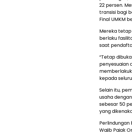
22 persen. M
transisi bagi 
Final UMKM b
Mereka tetap
berlaku fasili
saat pendafta
“Tetap dibuka
penyesuaian a
memberlakuk
kepada seluruh
Selain itu, p
usaha dengan 
sebesar 50 per
yang dikenaka
Perlindungan 
Wajib Pajak O