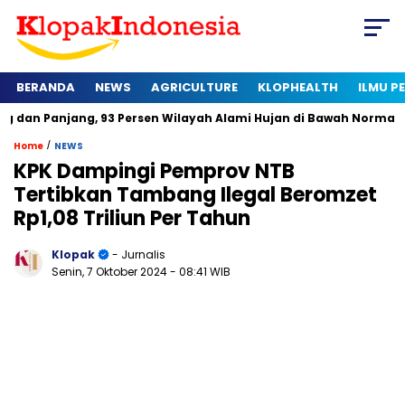
BERANDA
NEWS
AGRICULTURE
KLOPHEALTH
ILMU 
ang, 93 Persen Wilayah Alami Hujan di Bawah Normal
Kapan 
/
Home
NEWS
KPK Dampingi Pemprov NTB
Tertibkan Tambang Ilegal Beromzet
Rp1,08 Triliun Per Tahun
Klopak
- Jurnalis
Senin, 7 Oktober 2024
- 08:41 WIB