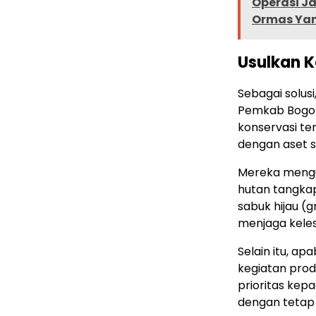
Operasi J
Ormas Yan
Usulkan 
Sebagai solus
Pemkab Bogor
konservasi te
dengan aset si
Mereka mengu
hutan tangkap
sabuk hijau (
menjaga keles
Selain itu, a
kegiatan pro
prioritas ke
dengan tetap 