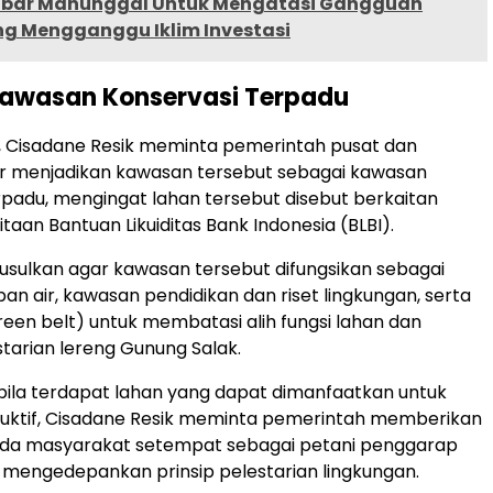
abar Manunggal Untuk Mengatasi Gangguan
g Mengganggu Iklim Investasi
Kawasan Konservasi Terpadu
i, Cisadane Resik meminta pemerintah pusat dan
 menjadikan kawasan tersebut sebagai kawasan
rpadu, mengingat lahan tersebut disebut berkaitan
taan Bantuan Likuiditas Bank Indonesia (BLBI).
sulkan agar kawasan tersebut difungsikan sebagai
an air, kawasan pendidikan dan riset lingkungan, serta
green belt) untuk membatasi alih fungsi lahan dan
tarian lereng Gunung Salak.
pabila terdapat lahan yang dapat dimanfaatkan untuk
duktif, Cisadane Resik meminta pemerintah memberikan
pada masyarakat setempat sebagai petani penggarap
mengedepankan prinsip pelestarian lingkungan.