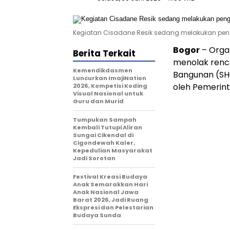
Kegiatan Cisadane Resik sedang melakukan peng
Bogor
– Organ
Berita Terkait
menolak renc
Kemendikdasmen
Bangunan (SHG
Luncurkan ImajiNation
oleh Pemerin
2026, Kompetisi Koding
Visual Nasional untuk
Guru dan Murid
Tumpukan Sampah
Kembali Tutupi Aliran
Sungai Cikendal di
Cigondewah Kaler,
Kepedulian Masyarakat
Jadi Sorotan
Festival Kreasi Budaya
Anak Semarakkan Hari
Anak Nasional Jawa
Barat 2026, Jadi Ruang
Ekspresi dan Pelestarian
Budaya Sunda