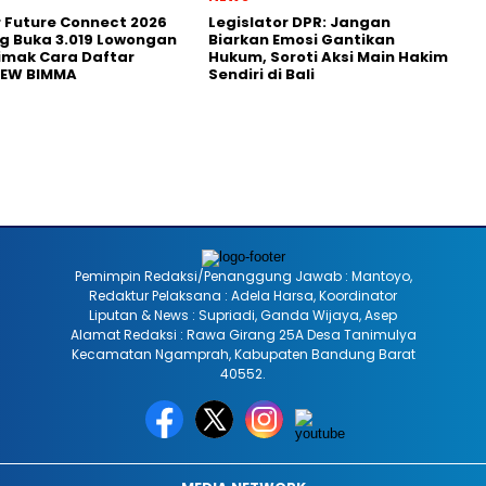
r Future Connect 2026
Legislator DPR: Jangan
g Buka 3.019 Lowongan
Biarkan Emosi Gantikan
Simak Cara Daftar
Hukum, Soroti Aksi Main Hakim
NEW BIMMA
Sendiri di Bali
Pemimpin Redaksi/Penanggung Jawab : Mantoyo,
Redaktur Pelaksana : Adela Harsa, Koordinator
Liputan & News : Supriadi, Ganda Wijaya, Asep
Alamat Redaksi : Rawa Girang 25A Desa Tanimulya
Kecamatan Ngamprah, Kabupaten Bandung Barat
40552.