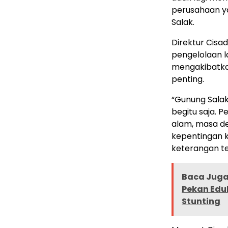
perusahaan ya
Salak.
Direktur Cisa
pengelolaan l
mengakibatkan
penting.
“Gunung Salak
begitu saja. 
alam, masa de
kepentingan k
keterangan te
Baca Juga 
Pekan Edu
Stunting