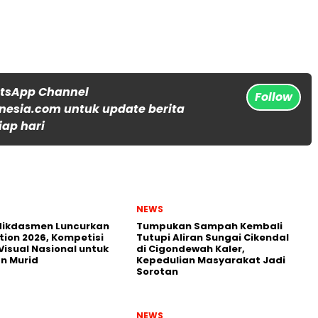
atsApp Channel
Follow
nesia.com untuk update berita
iap hari
NEWS
ikdasmen Luncurkan
Tumpukan Sampah Kembali
tion 2026, Kompetisi
Tutupi Aliran Sungai Cikendal
Visual Nasional untuk
di Cigondewah Kaler,
n Murid
Kepedulian Masyarakat Jadi
Sorotan
NEWS