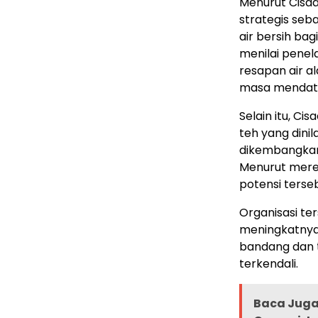
Menurut Cisad
strategis se
air bersih ba
menilai penel
resapan air a
masa mendat
Selain itu, C
teh yang dinil
dikembangkan 
Menurut mere
potensi ters
Organisasi te
meningkatnya 
bandang dan t
terkendali.
Baca Juga 