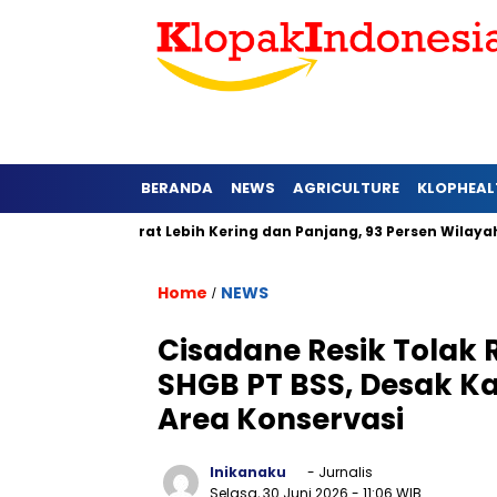
BERANDA
NEWS
AGRICULTURE
KLOPHEAL
di Jawa Barat Lebih Kering dan Panjang, 93 Persen Wilayah Ala
Home
NEWS
/
Cisadane Resik Tolak
SHGB PT BSS, Desak K
Area Konservasi
Inikanaku
- Jurnalis
Selasa, 30 Juni 2026
- 11:06 WIB