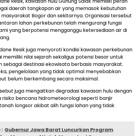
ane Resik, kawasan hulu Gunung Salak memiliki peran
bagai daerah tangkapan air yang memasok kebutuhan
gi masyarakat Bogor dan sekitarnya. Organisasi tersebut
antaran lahan perkebunan telah mengurangi fungsi
lami yang berpotensi mengganggu ketersediaan air di
ang.
isadane Resik juga menyoroti kondisi kawasan perkebunan
ai memiliki nilai sejarah sekaligus potensi besar untuk
sebagai destinasi ekowisata berbasis masyarakat.
ka, pengelolaan yang tidak optimal menyebabkan
ebut belum berkembang secara maksimal.
rsebut juga mengaitkan degradasi kawasan hulu dengan
risiko bencana hidrometeorologi seperti banjir
anah longsor akibat alih fungsi lahan yang tidak
:
Gubernur Jawa Barat Luncurkan Program