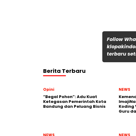
Follow Wh
klopakindo
terbaru set
Berita Terbaru
Opini
NEWS
“Begal Pohon”: Adu Kuat
Kemend
Ketegasan Pemerintah Kota
ImajiNa
Bandung dan Peluang Bisnis
Koding 
Guru da
NEWS
NEWS