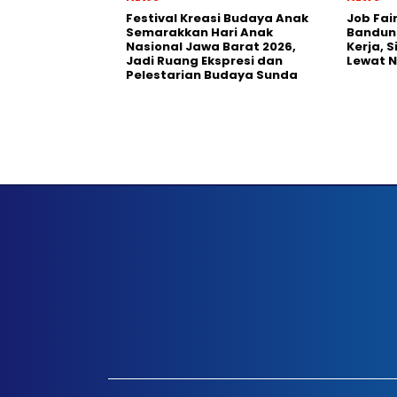
Festival Kreasi Budaya Anak
Job Fai
Semarakkan Hari Anak
Bandun
Nasional Jawa Barat 2026,
Kerja, 
Jadi Ruang Ekspresi dan
Lewat 
Pelestarian Budaya Sunda