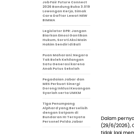
Job Fair Future Connect
2026 Bandung Buka 3.019
Lowongan Kerja, Simak
Cara Daftar Lewat NEW
BIMMA
Legislator DPR: Jangan
Biarkan Emosi Gantikan
Hukum, Soroti Aksi Main
Hakim Sendiri di Bali
Puan Maharani: Negara
Tak Boleh Kehilangan
Satu Generasi karena
Anak Putus Sekolah
Pegadaian Jabar dan
MES Perkuat Sinergi
Dorong Inklusi Keuangan
Syariah serta UMKM
Tiga Penumpang
Alphard yang Berselisih
dengan Satpam di
Bundaran HI Ternyata
Dalam pernya
Personel Polda Jabar
(29/6/2026), 
tidak lagi me