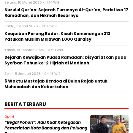
Selasa, 10 Maret 2026 - 17:14 WIB
Nuzulul Qur’an: Sejarah Turunnya Al-Qur’an, Peristiwa 17
Ramadhan, dan Hikmah Besarnya
Sabtu, 7 Maret 2026 - 10:37 WIB
Keajaiban Perang Badar: Kisah Kemenangan 313
Pasukan Muslim Melawan 1.000 Quraisy
Kamis, 19 Februari 2026 - 07:31 WIB
Sejarah Kewajiban Puasa Ramadan: Disyariatkan pada
Sya’ban Tahun ke-2 Hijriah di Madinah
Senin, 5 Januari 2026 - 04:45 WIB
6 Waktu Mustajab Berdoa di Bulan Rajab untuk
Muhasabah dan Keberkahan
BERITA TERBARU
Opini
“Begal Pohon”: Adu Kuat Ketegasan
Pemerintah Kota Bandung dan Peluang