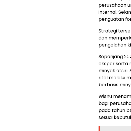
perusahaan u
internal. Sel
penguatan fond
Strategi ters
dan memperkua
pengolahan kin
Sepanjang 202
ekspor serta 
minyak atsiri.
ritel melalui
berbasis minya
Wisnu menamb
bagi perusah
pada tahun be
sesuai kebutu