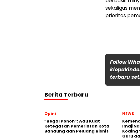
berbasis miny
sekaligus mend
prioritas pem
Follow Wh
klopakindo
terbaru set
Berita Terbaru
Opini
NEWS
“Begal Pohon”: Adu Kuat
Kemend
Ketegasan Pemerintah Kota
ImajiNa
Bandung dan Peluang Bisnis
Koding 
Guru da