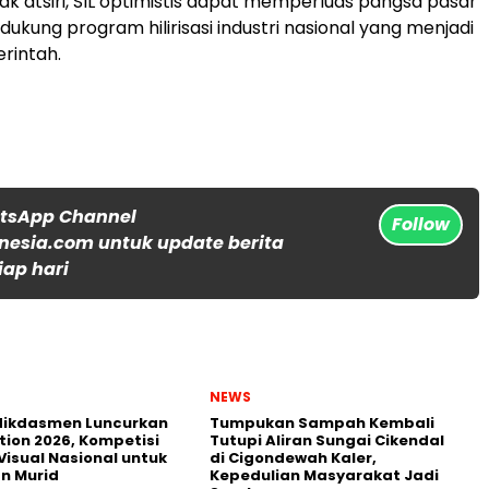
ak atsiri, SIL optimistis dapat memperluas pangsa pasar
ukung program hilirisasi industri nasional yang menjadi
erintah.
atsApp Channel
Follow
nesia.com untuk update berita
iap hari
NEWS
ikdasmen Luncurkan
Tumpukan Sampah Kembali
tion 2026, Kompetisi
Tutupi Aliran Sungai Cikendal
Visual Nasional untuk
di Cigondewah Kaler,
n Murid
Kepedulian Masyarakat Jadi