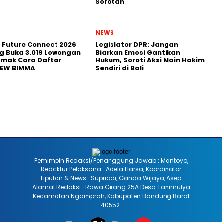
Sorotan
NEWS
r Future Connect 2026
Legislator DPR: Jangan
g Buka 3.019 Lowongan
Biarkan Emosi Gantikan
Simak Cara Daftar
Hukum, Soroti Aksi Main Hakim
NEW BIMMA
Sendiri di Bali
Pemimpin Redaksi/Penanggung Jawab : Mantoyo,
Redaktur Pelaksana : Adela Harsa, Koordinator
Liputan & News : Supriadi, Ganda Wijaya, Asep
Alamat Redaksi : Rawa Girang 25A Desa Tanimulya
Kecamatan Ngamprah, Kabupaten Bandung Barat
40552.