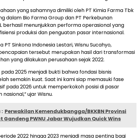
ahaan yang sahamnya dimiliki oleh PT Kimia Farma Tbk
ng dalam Bio Farma Group dan PT Perkebunan
SIL berhasil menunjukkan performa operasional yang
fisiensi produksi dan penguatan pasar internasional.
a PT Sinkona Indonesia Lestari, Wisnu Sucahyo,
encapaian tersebut merupakan hasil dari transformasi
an yang dilakukan perusahaan sejak 2022.
if pada 2025 menjadi bukti bahwa fondasi bisnis
lah semakin kuat. Saat ini kami siap memasuki fase
sif pada 2026 untuk memperkokoh posisi di pasar
nasional,” ujar Wisnu.
:
Perwakilan Kemendukbangga/BKKBN Provinsi
t Gandeng PWNU Jabar Wujudkan Quick Wins
eriode 2022 hingga 2023 menjadi masa penting bagi