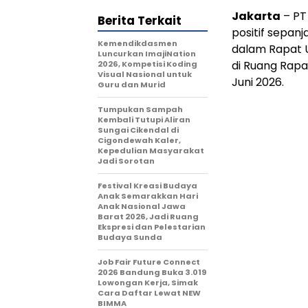
Jakarta
– PT 
Berita Terkait
positif sepan
Kemendikdasmen
dalam Rapat 
Luncurkan ImajiNation
di Ruang Rapa
2026, Kompetisi Koding
Visual Nasional untuk
Juni 2026.
Guru dan Murid
Tumpukan Sampah
Kembali Tutupi Aliran
Sungai Cikendal di
Cigondewah Kaler,
Kepedulian Masyarakat
Jadi Sorotan
Festival Kreasi Budaya
Anak Semarakkan Hari
Anak Nasional Jawa
Barat 2026, Jadi Ruang
Ekspresi dan Pelestarian
Budaya Sunda
Job Fair Future Connect
2026 Bandung Buka 3.019
Lowongan Kerja, Simak
Cara Daftar Lewat NEW
BIMMA