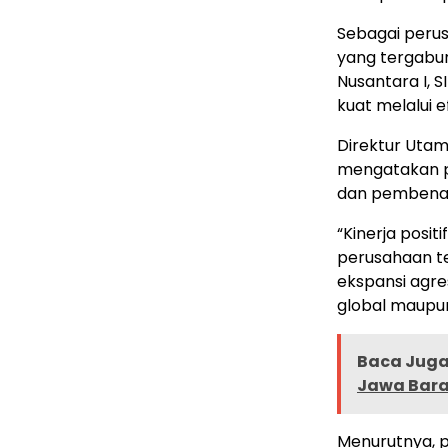
Sebagai perus
yang tergabu
Nusantara I, 
kuat melalui e
Direktur Utam
mengatakan p
dan pembenah
“Kinerja posit
perusahaan te
ekspansi agre
global maupun 
Baca Juga 
Jawa Bara
Menurutnya, p