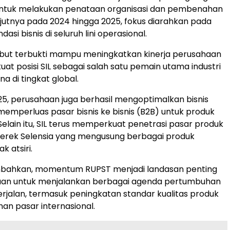
ntuk melakukan penataan organisasi dan pembenahan
anjutnya pada 2024 hingga 2025, fokus diarahkan pada
asi bisnis di seluruh lini operasional.
ebut terbukti mampu meningkatkan kinerja perusahaan
t posisi SIL sebagai salah satu pemain utama industri
a di tingkat global.
5, perusahaan juga berhasil mengoptimalkan bisnis
memperluas pasar bisnis ke bisnis (B2B) untuk produk
 Selain itu, SIL terus memperkuat penetrasi pasar produk
 merek Selensia yang mengusung berbagai produk
k atsiri.
ahkan, momentum RUPST menjadi landasan penting
aan untuk menjalankan berbagai agenda pertumbuhan
rjalan, termasuk peningkatan standar kualitas produk
han pasar internasional.