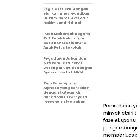
Legislator DPR: Jangan
Biarkan Emosi Gantikan
Hukum, Soroti Aksi Main
Hakim Sendiri di Bali
Puan Maharani: Negara
Tak Boleh Kehilangan
Satu Generasi karena
Anak Putus Sekolah
Pegadaian Jabar dan
MES Perkuat Sinergi
Dorong Inklusi Keuangan
Syariah serta UMKM
Tiga Penumpang
Alphard yang Berselisih
dengan Satpam di
Bundaran HI Ternyata
Personel Polda Jabar
Perusahaan ya
minyak atsiri
fase ekspansi 
pengembanga
memperluas pe