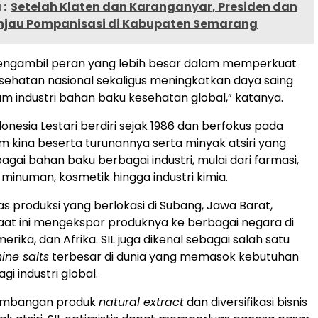
:
Setelah Klaten dan Karanganyar, Presiden dan
njau Pompanisasi di Kabupaten Semarang
mengambil peran yang lebih besar dalam memperkuat
ehatan nasional sekaligus meningkatkan daya saing
am industri bahan baku kesehatan global,” katanya.
onesia Lestari berdiri sejak 1986 dan berfokus pada
m kina beserta turunannya serta minyak atsiri yang
agai bahan baku berbagai industri, mulai dari farmasi,
inuman, kosmetik hingga industri kimia.
as produksi yang berlokasi di Subang, Jawa Barat,
at ini mengekspor produknya ke berbagai negara di
merika, dan Afrika. SIL juga dikenal sebagai salah satu
ine salts
terbesar di dunia yang memasok kebutuhan
i industri global.
gembangan produk
natural extract
dan diversifikasi bisnis