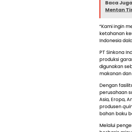
Baca Juga 
Mentan Ti
“Kami ingin 
ketahanan kes
Indonesia dal
PT Sinkona Ind
produksi gara
digunakan seb
makanan dan m
Dengan fasilit
perusahaan sa
Asia, Eropa, A
produsen
quin
bahan baku bag
Melalui pen