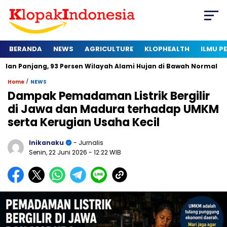
BERANDA
NEWS
AGRICULTURE
KLOPHEALTH
ILMU 
, 93 Persen Wilayah Alami Hujan di Bawah Normal
Kapan Sert
/
Home
NEWS
Dampak Pemadaman Listrik Bergilir
di Jawa dan Madura terhadap UMKM
serta Kerugian Usaha Kecil
Inikanaku
- Jurnalis
Senin, 22 Juni 2026
- 12:22 WIB