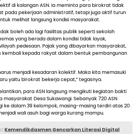
ektif di kalangan ASN. Ia meminta para birokrat tidak
 pada pekerjaan administratif, tetapi juga aktif turun
ntuk melihat langsung kondisi masyarakat.
dak boleh ada lagi fasilitas publik seperti sekolah
mas yang berada dalam kondisi tidak layak,
wilayah pedesaan. Pajak yang dibayarkan masyarakat,
rus kembali kepada rakyat dalam bentuk pembangunan
 harus menjadi kesadaran kolektif. Maka kita memasuki
aru yaitu birokrat bekerja cepat,” tegasnya.
pelantikan, para ASN langsung mengikuti kegiatan bakti
ma masyarakat Desa Sukawangi. Sebanyak 720 ASN
gi ke dalam 39 kelompok, masing-masing terdiri atas 20
menjadi wali asuh bagi warga kurang mampu.
:
Kemendikdasmen Gencarkan Literasi Digital