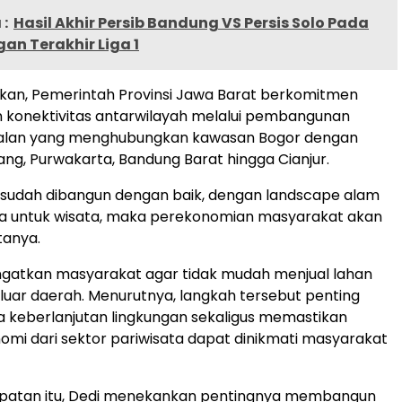
:
Hasil Akhir Persib Bandung VS Persis Solo Pada
an Terakhir Liga 1
kan, Pemerintah Provinsi Jawa Barat berkomitmen
 konektivitas antarwilayah melalui pembangunan
r jalan yang menghubungkan kawasan Bogor dengan
ang, Purwakarta, Bandung Barat hingga Cianjur.
a sudah dibangun dengan baik, dengan landscape alam
sa untuk wisata, maka perekonomian masyarakat akan
tanya.
ngatkan masyarakat agar tidak mudah menjual lahan
luar daerah. Menurutnya, langkah tersebut penting
 keberlanjutan lingkungan sekaligus memastikan
mi dari sektor pariwisata dapat dinikmati masyarakat
atan itu, Dedi menekankan pentingnya membangun