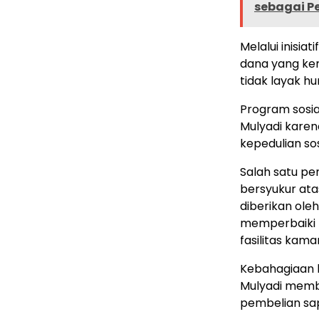
sebagai P
Melalui inisi
dana yang ke
tidak layak hu
Program sosia
Mulyadi kare
kepedulian sos
Salah satu p
bersyukur ata
diberikan ole
memperbaiki
fasilitas kama
Kebahagiaan 
Mulyadi memb
pembelian sap