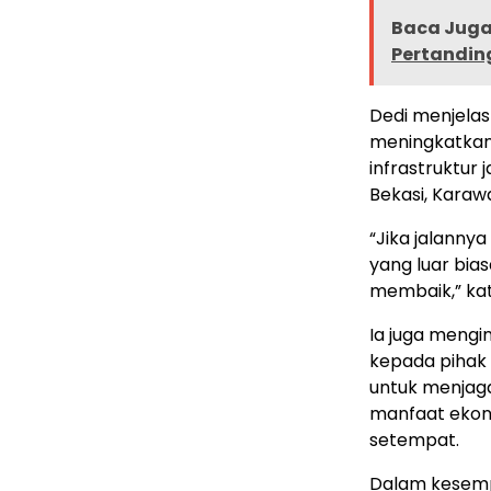
Baca Juga 
Pertanding
Dedi menjelas
meningkatkan
infrastruktu
Bekasi, Karaw
“Jika jalanny
yang luar bia
membaik,” ka
Ia juga mengi
kepada pihak 
untuk menjaga
manfaat ekono
setempat.
Dalam kesemp