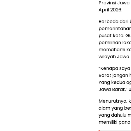
Provinsi Jawa
April 2026.
Berbeda dari b
pemerintahan,
pusat kota. 
pemilihan lok
memahami kon
wilayah Jawa 
“Kenapa saya
Barat jangan 
Yang kedua ag
Jawa Barat,” 
Menurutnya, k
alam yang bes
yang dahulu m
memiliki pan