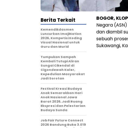
BOGOR, KLO
Berita Terkait
Negara (ASN) 
Kemendikdasmen
dan diambil s
Luncurkan ImajiNation
sebuah proses
2026, Kompetisi Koding
Visual Nasional untuk
Sukawangi, Ka
Guru dan Murid
Tumpukan Sampah
Kembali Tutupi Aliran
Sungai Cikendal di
Cigondewah Kaler,
Kepedulian Masyarakat
Jadi Sorotan
Festival Kreasi Budaya
Anak Semarakkan Hari
Anak Nasional Jawa
Barat 2026, Jadi Ruang
Ekspresi dan Pelestarian
Budaya Sunda
Job Fair Future Connect
2026 Bandung Buka 3.019