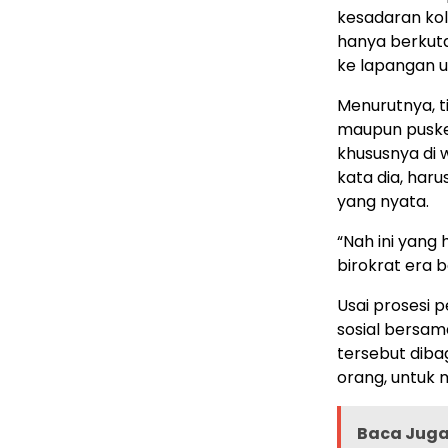
kesadaran kol
hanya berkutat
ke lapangan u
Menurutnya, ti
maupun puskes
khususnya di 
kata dia, ha
yang nyata.
“Nah ini yang
birokrat era b
Usai prosesi 
sosial bersa
tersebut diba
orang, untuk 
Baca Juga 