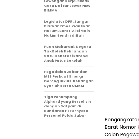
Lowongan Kerja, Simak
Cara Daftar Lewat NEW
BIMMA
Legislator DPR: Jangan
Biarkan Emosi Gantikan
Hukum, Soroti Aksi Main
Hakim Sendiri di Bali
Puan Maharani: Negara
Tak Boleh Kehilangan
Satu Generasi karena
Anak Putus Sekolah
Pegadaian Jabar dan
MES Perkuat Sinergi
Dorong Inklusi Keuangan
Syariah serta UMKM
Tiga Penumpang
Alphard yang Berselisih
dengan Satpam di
Bundaran HI Ternyata
Personel Polda Jabar
Pengangkatan
Barat Nomor 
Calon Pegawai