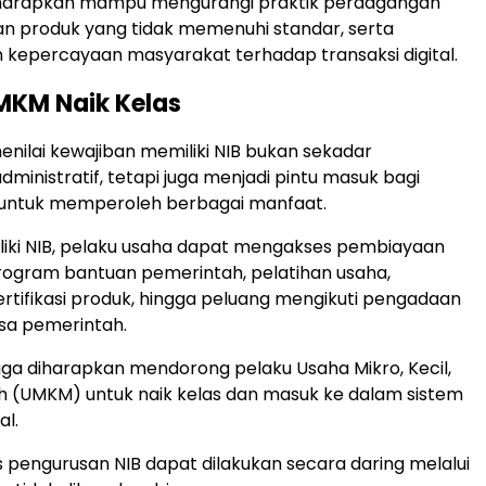
diharapkan mampu mengurangi praktik perdagangan
alan produk yang tidak memenuhi standar, serta
kepercayaan masyarakat terhadap transaksi digital.
MKM Naik Kelas
nilai kewajiban memiliki NIB bukan sekadar
ministratif, tetapi juga menjadi pintu masuk bagi
 untuk memperoleh berbagai manfaat.
iki NIB, pelaku usaha dapat mengakses pembiayaan
rogram bantuan pemerintah, pelatihan usaha,
tifikasi produk, hingga peluang mengikuti pengadaan
sa pemerintah.
 juga diharapkan mendorong pelaku Usaha Mikro, Kecil,
 (UMKM) untuk naik kelas dan masuk ke dalam sistem
l.
es pengurusan NIB dapat dilakukan secara daring melalui