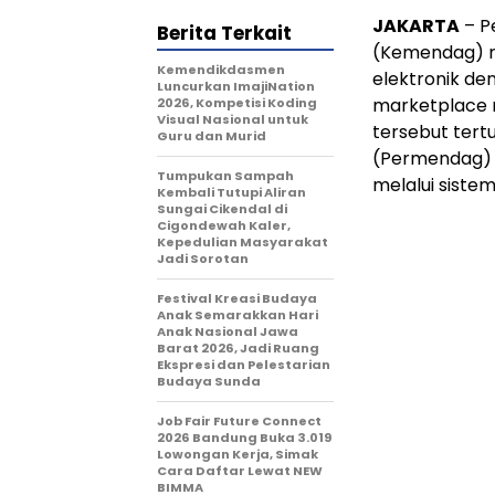
JAKARTA
– P
Berita Terkait
(Kemendag) 
Kemendikdasmen
elektronik de
Luncurkan ImajiNation
marketplace m
2026, Kompetisi Koding
Visual Nasional untuk
tersebut ter
Guru dan Murid
(Permendag) 
Tumpukan Sampah
melalui sistem
Kembali Tutupi Aliran
Sungai Cikendal di
Cigondewah Kaler,
Kepedulian Masyarakat
Jadi Sorotan
Festival Kreasi Budaya
Anak Semarakkan Hari
Anak Nasional Jawa
Barat 2026, Jadi Ruang
Ekspresi dan Pelestarian
Budaya Sunda
Job Fair Future Connect
2026 Bandung Buka 3.019
Lowongan Kerja, Simak
Cara Daftar Lewat NEW
BIMMA