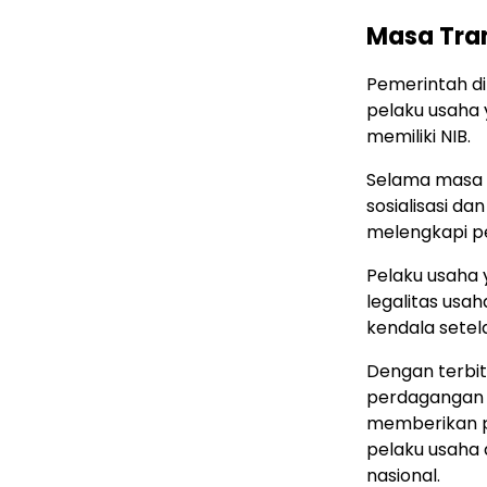
Masa Tran
Pemerintah d
pelaku usaha 
memiliki NIB.
Selama masa t
sosialisasi d
melengkapi pe
Pelaku usaha 
legalitas usa
kendala setel
Dengan terbit
perdagangan d
memberikan p
pelaku usaha 
nasional.