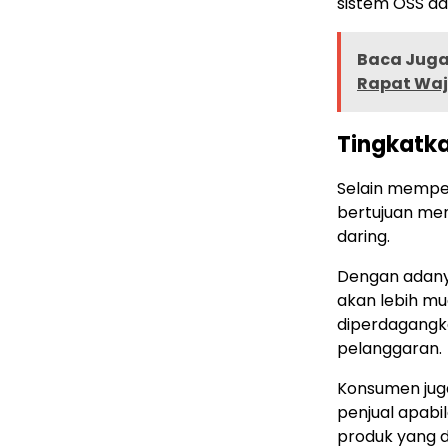
sistem OSS da
Baca Juga 
Rapat Waj
Tingkatk
Selain memperk
bertujuan me
daring.
Dengan adanya
akan lebih m
diperdagangk
pelanggaran.
Konsumen juga
penjual apabi
produk yang di