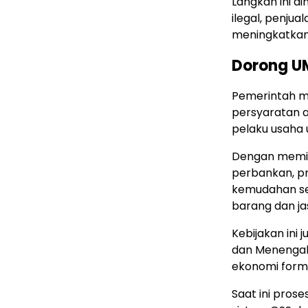
Langkah ini 
ilegal, penju
meningkatkan 
Dorong U
Pemerintah me
persyaratan ad
pelaku usaha
Dengan memil
perbankan, p
kemudahan ser
barang dan ja
Kebijakan ini
dan Menengah
ekonomi forma
Saat ini pros