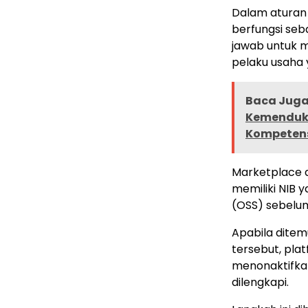
Dalam aturan
berfungsi seb
jawab untuk me
pelaku usaha 
Baca Juga 
Kemendukb
Kompetens
Marketplace d
memiliki NIB y
(OSS) sebelu
Apabila ditem
tersebut, pla
menonaktifkan
dilengkapi.