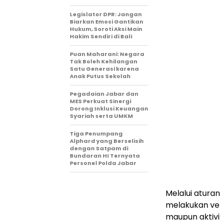
Legislator DPR: Jangan
Biarkan Emosi Gantikan
Hukum, Soroti Aksi Main
Hakim Sendiri di Bali
Puan Maharani: Negara
Tak Boleh Kehilangan
Satu Generasi karena
Anak Putus Sekolah
Pegadaian Jabar dan
MES Perkuat Sinergi
Dorong Inklusi Keuangan
Syariah serta UMKM
Tiga Penumpang
Alphard yang Berselisih
dengan Satpam di
Bundaran HI Ternyata
Personel Polda Jabar
Melalui aturan
melakukan ver
maupun aktivi