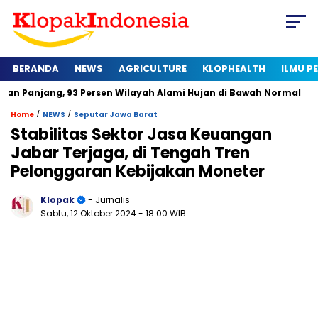
BERANDA
NEWS
AGRICULTURE
KLOPHEALTH
ILMU 
 93 Persen Wilayah Alami Hujan di Bawah Normal
Kapan Sert
/
/
Home
NEWS
Seputar Jawa Barat
Stabilitas Sektor Jasa Keuangan
Jabar Terjaga, di Tengah Tren
Pelonggaran Kebijakan Moneter
Klopak
- Jurnalis
Sabtu, 12 Oktober 2024
- 18:00 WIB