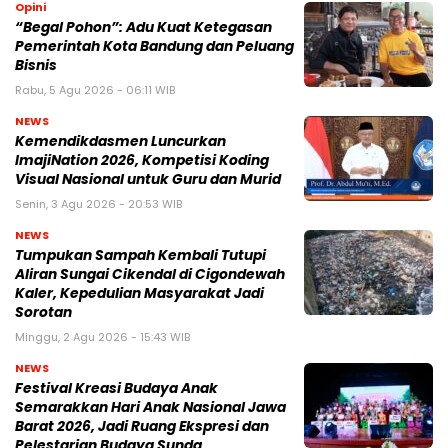
Opini
“Begal Pohon”: Adu Kuat Ketegasan
Pemerintah Kota Bandung dan Peluang
Bisnis
Rabu, 5 Agu 2026 - 06:11 WIB
NEWS
Kemendikdasmen Luncurkan
ImajiNation 2026, Kompetisi Koding
Visual Nasional untuk Guru dan Murid
Senin, 3 Agu 2026 - 20:53 WIB
NEWS
Tumpukan Sampah Kembali Tutupi
Aliran Sungai Cikendal di Cigondewah
Kaler, Kepedulian Masyarakat Jadi
Sorotan
Minggu, 2 Agu 2026 - 15:43 WIB
NEWS
Festival Kreasi Budaya Anak
Semarakkan Hari Anak Nasional Jawa
Barat 2026, Jadi Ruang Ekspresi dan
Pelestarian Budaya Sunda