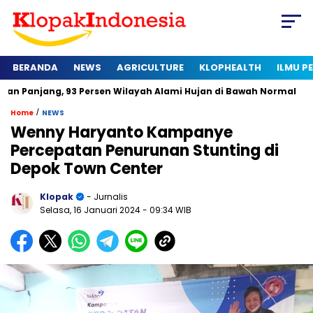
BERANDA
NEWS
AGRICULTURE
KLOPHEALTH
ILMU 
 93 Persen Wilayah Alami Hujan di Bawah Normal
Kapan Sert
/
Home
NEWS
Wenny Haryanto Kampanye
Percepatan Penurunan Stunting di
Depok Town Center
Klopak
- Jurnalis
Selasa, 16 Januari 2024
- 09:34 WIB