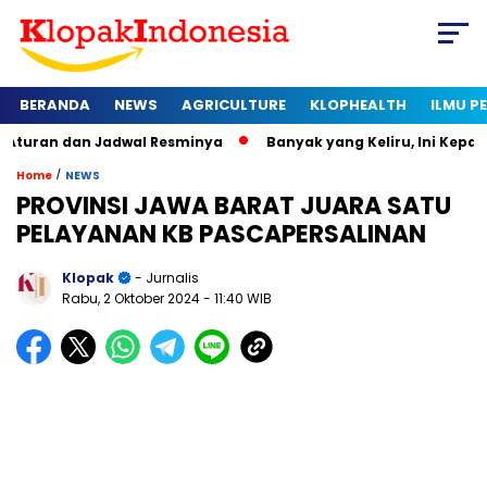
BERANDA
NEWS
AGRICULTURE
KLOPHEALTH
ILMU 
an Jadwal Resminya
Banyak yang Keliru, Ini Kepadatan Ideal
/
Home
NEWS
PROVINSI JAWA BARAT JUARA SATU
PELAYANAN KB PASCAPERSALINAN
Klopak
- Jurnalis
Rabu, 2 Oktober 2024
- 11:40 WIB