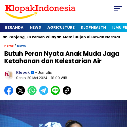
BERANDA
NEWS
AGRICULTURE
KLOPHEALTH
ILMU 
, 93 Persen Wilayah Alami Hujan di Bawah Normal
Kapan Ser
/
Home
NEWS
Butuh Peran Nyata Anak Muda Jaga
Ketahanan dan Kelestarian Air
Klopak
- Jurnalis
Senin, 20 Mei 2024
- 18:09 WIB