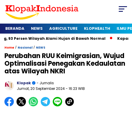
BERANDA
NEWS
AGRICULTURE
KLOPHEALTH
ILMU 
n Wilayah Alami Hujan di Bawah Normal
Kapan Sertifikat Ha
/
/
Home
Nasional
NEWS
Perubahan RUU Keimigrasian, Wujud
Optimalisasi Penegakan Kedaulatan
atas Wilayah NKRI
Klopak
- Jurnalis
Jumat, 20 September 2024
- 16:23 WIB