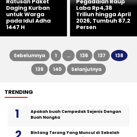
Ratusan Paket
Pegadaian Raup
Daging Kurban
Laba Rp4,38
untuk Warga
Triliun hingga April
pada Idul Adha
2026, Tumbuh 87,2
1447 H
Persen
Sebelumnya
1
…
136
137
138
Paginasi
139
140
Selanjutnya
pos
TRENDING
Apakah buah Cempedak Sejenis Dengan
Buah Nangka
Bintang Terang Yang Muncul di Sebelah