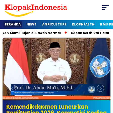
BERANDA
NEWS
AGRICULTURE
KLOPHEALTH
ILMU 
 Alami Hujan di Bawah Normal
Kapan Sertifikat Halal Wajib 
Kemendikdasmen Luncurkan
ImajiNation 2026, Kompetisi Koding