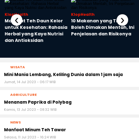
KlopHealth
KlopHealth
‹
›
Manfaat Teh Daun Kelor
10 Makanan yang Tidak
untuk Kesehatan: Rahasia
Boleh Dimakan Mentah, Ini
Herbal yang Kaya Nutrisi
Penjelasan dan Risikonya
dan Antioksidan
WISATA
Mini Mania Lembang, Keliling Dunia dalam 1 jam saja
Jumat, 14 Jul 2023 - 06:17 WIB
AGRICULTURE
Menanam Paprika di Polybag
Kamis, 13 Jul 2023 - 08:32 WIB
NEWS
Manfaat Minum Teh Tawar
Selasa, 11 Jul 2023 - 16:24 WIB