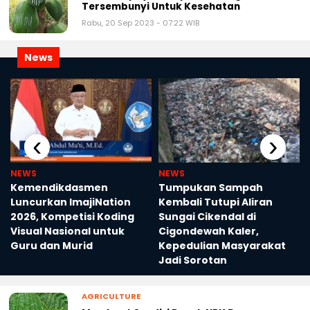
Tersembunyi Untuk Kesehatan
Rabu, 20 Sep 2023 - 07:22 WIB
News
‹
›
NEWS
NEWS
Kemendikdasmen
Tumpukan Sampah
Luncurkan ImajiNation
Kembali Tutupi Aliran
2026, Kompetisi Koding
Sungai Cikendal di
Visual Nasional untuk
Cigondewah Kaler,
Guru dan Murid
Kepedulian Masyarakat
Jadi Sorotan
AGRICULTURE