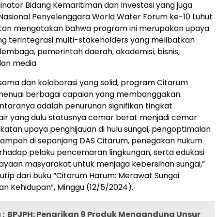
inator Bidang Kemaritiman dan Investasi yang juga
 Nasional Penyelenggara World Water Forum ke-10 Luhut
aitan mengatakan bahwa program ini merupakan upaya
ng terintegrasi multi-stakeholders yang melibatkan
embaga, pemerintah daerah, akademisi, bisnis,
dan media.
a sama dan kolaborasi yang solid, program Citarum
menuai berbagai capaian yang membanggakan.
ntaranya adalah penurunan signifikan tingkat
ir yang dulu statusnya cemar berat menjadi cemar
gkatan upaya penghijauan di hulu sungai, pengoptimalan
sampah di sepanjang DAS Citarum, penegakan hukum
rhadap pelaku pencemaran lingkungan, serta edukasi
yaan masyarakat untuk menjaga kebersihan sungai,”
ikutip dari buku “Citarum Harum: Merawat Sungai
n Kehidupan”, Minggu (12/5/2024).
:
BPJPH: Penarikan 9 Produk Mengandung Unsur