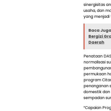
sinergisitas 
usaha, dan ma
yang menjadi
Baca Juga 
Bergizi Gr
Daerah
Penataan DAS 
normalisasi 
pembangunan f
permukaan ha
program Citar
penanganan sa
domestik dan
sempadan sun
“Capaian Pro