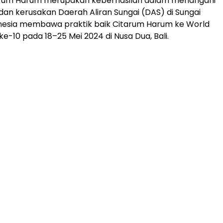
rum Harum merupakan keberhasilan dalam menangani
n kerusakan Daerah Aliran Sungai (DAS) di Sungai
onesia membawa praktik baik Citarum Harum ke World
e-10 pada 18–25 Mei 2024 di Nusa Dua, Bali.