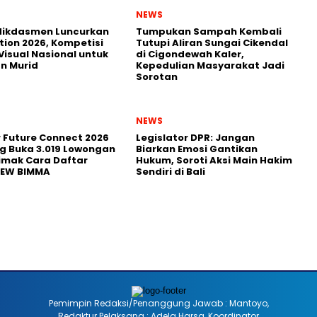
NEWS
ikdasmen Luncurkan
Tumpukan Sampah Kembali
tion 2026, Kompetisi
Tutupi Aliran Sungai Cikendal
Visual Nasional untuk
di Cigondewah Kaler,
n Murid
Kepedulian Masyarakat Jadi
Sorotan
NEWS
r Future Connect 2026
Legislator DPR: Jangan
g Buka 3.019 Lowongan
Biarkan Emosi Gantikan
Simak Cara Daftar
Hukum, Soroti Aksi Main Hakim
NEW BIMMA
Sendiri di Bali
Pemimpin Redaksi/Penanggung Jawab : Mantoyo,
Redaktur Pelaksana : Adela Harsa, Koordinator