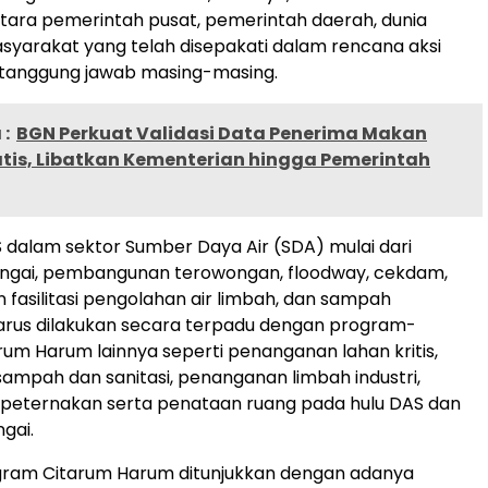
antara pemerintah pusat, pemerintah daerah, dunia
syarakat yang telah disepakati dalam rencana aksi
 tanggung jawab masing-masing.
:
BGN Perkuat Validasi Data Penerima Makan
atis, Libatkan Kementerian hingga Pemerintah
dalam sektor Sumber Daya Air (SDA) mulai dari
sungai, pembangunan terowongan, floodway, cekdam,
asilitasi pengolahan air limbah, dan sampah
rus dilakukan secara terpadu dengan program-
um Harum lainnya seperti penanganan lahan kritis,
mpah dan sanitasi, penanganan limbah industri,
 peternakan serta penataan ruang pada hulu DAS dan
gai.
gram Citarum Harum ditunjukkan dengan adanya