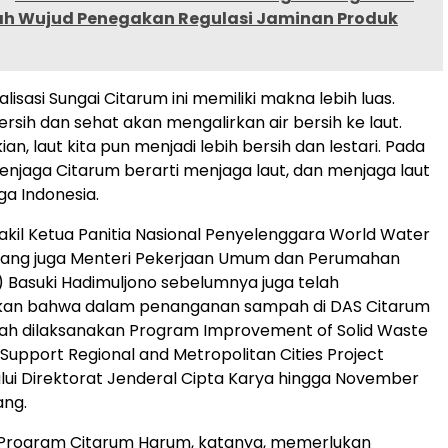
ah Wujud Penegakan Regulasi Jaminan Produk
lisasi Sungai Citarum ini memiliki makna lebih luas.
rsih dan sehat akan mengalirkan air bersih ke laut.
n, laut kita pun menjadi lebih bersih dan lestari. Pada
enjaga Citarum berarti menjaga laut, dan menjaga laut
ga Indonesia.
il Ketua Panitia Nasional Penyelenggara World Water
yang juga Menteri Pekerjaan Umum dan Perumahan
 Basuki Hadimuljono sebelumnya juga telah
an bahwa dalam penanganan sampah di DAS Citarum
lah dilaksanakan Program Improvement of Solid Waste
pport Regional and Metropolitan Cities Project
ui Direktorat Jenderal Cipta Karya hingga November
ng.
 Program Citarum Harum, katanya, memerlukan