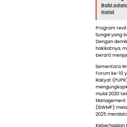
Babi adal
Halal
Program revita
Sungai yang be
Dengan demikia
hakikatnya, m
berarti menja
Sementara Wak
Forum ke-10 
Rakyat (PUPR)
mengungkapk
mulai 2020 te
Management Su
(ISWMP) melal
2025 mendata
Keberhasilan