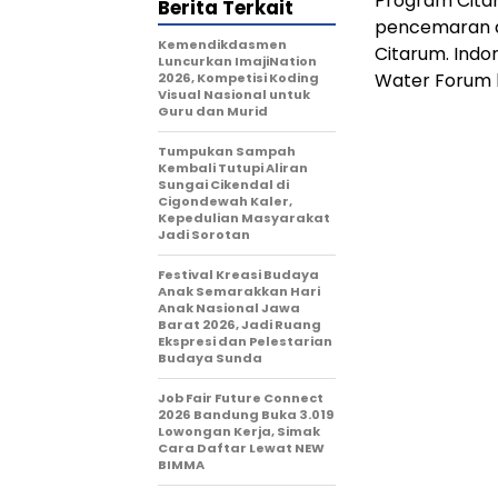
Program Cita
Berita Terkait
pencemaran da
Kemendikdasmen
Citarum. Ind
Luncurkan ImajiNation
Water Forum k
2026, Kompetisi Koding
Visual Nasional untuk
Guru dan Murid
Tumpukan Sampah
Kembali Tutupi Aliran
Sungai Cikendal di
Cigondewah Kaler,
Kepedulian Masyarakat
Jadi Sorotan
Festival Kreasi Budaya
Anak Semarakkan Hari
Anak Nasional Jawa
Barat 2026, Jadi Ruang
Ekspresi dan Pelestarian
Budaya Sunda
Job Fair Future Connect
2026 Bandung Buka 3.019
Lowongan Kerja, Simak
Cara Daftar Lewat NEW
BIMMA