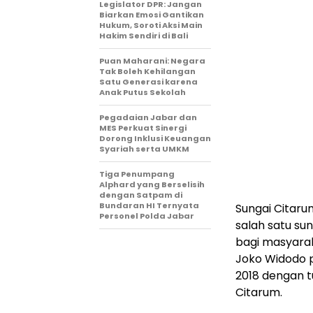
Legislator DPR: Jangan
Biarkan Emosi Gantikan
Hukum, Soroti Aksi Main
Hakim Sendiri di Bali
Puan Maharani: Negara
Tak Boleh Kehilangan
Satu Generasi karena
Anak Putus Sekolah
Pegadaian Jabar dan
MES Perkuat Sinergi
Dorong Inklusi Keuangan
Syariah serta UMKM
Tiga Penumpang
Alphard yang Berselisih
dengan Satpam di
Bundaran HI Ternyata
Sungai Citaru
Personel Polda Jabar
salah satu su
bagi masyara
Joko Widodo 
2018 dengan t
Citarum.