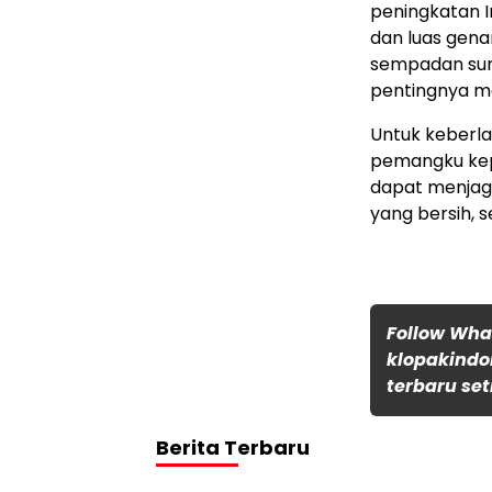
peningkatan In
dan luas gena
sempadan sun
pentingnya me
Untuk keberl
pemangku kep
dapat menjag
yang bersih, se
Follow Wh
klopakindo
terbaru set
Berita Terbaru