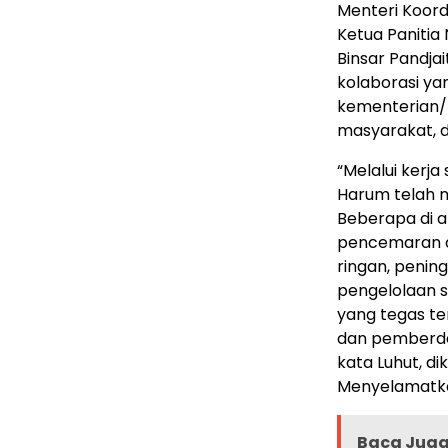
Menteri Koord
Ketua Panitia
Binsar Pandj
kolaborasi ya
kementerian/l
masyarakat, 
“Melalui kerj
Harum telah 
Beberapa di a
pencemaran a
ringan, penin
pengelolaan 
yang tegas te
dan pemberda
kata Luhut, d
Menyelamatka
Baca Juga 