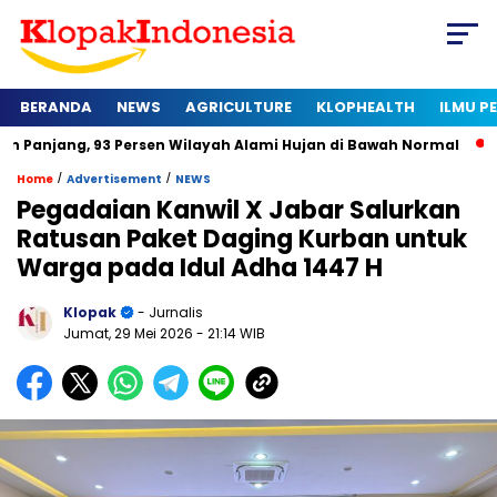
BERANDA
NEWS
AGRICULTURE
KLOPHEALTH
ILMU 
 93 Persen Wilayah Alami Hujan di Bawah Normal
Kapan Sert
/
/
Home
Advertisement
NEWS
Pegadaian Kanwil X Jabar Salurkan
Ratusan Paket Daging Kurban untuk
Warga pada Idul Adha 1447 H
Klopak
- Jurnalis
Jumat, 29 Mei 2026
- 21:14 WIB