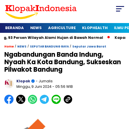
BERANDA
NEWS
AGRICULTURE
KLOPHEALTH
ILMU 
en Wilayah Alami Hujan di Bawah Normal
Kapan Sertifikat Ha
/
/
/
Home
NEWS
SEPUTAR BANDUNG RAYA
Seputar Jawa Barat
Ngabandungan Banda Indung,
Nyaah Ka Kota Bandung, Sukseskan
Pilwakot Bandung
Klopak
- Jurnalis
Minggu, 9 Juni 2024
- 05:56 WIB