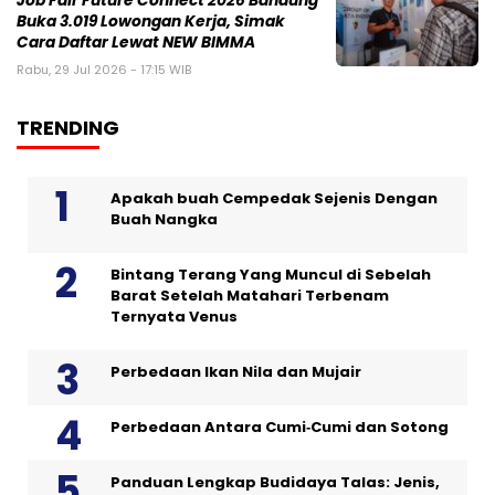
Job Fair Future Connect 2026 Bandung
Buka 3.019 Lowongan Kerja, Simak
Cara Daftar Lewat NEW BIMMA
Rabu, 29 Jul 2026 - 17:15 WIB
TRENDING
Apakah buah Cempedak Sejenis Dengan
Buah Nangka
Bintang Terang Yang Muncul di Sebelah
Barat Setelah Matahari Terbenam
Ternyata Venus
Perbedaan Ikan Nila dan Mujair
Perbedaan Antara Cumi‑Cumi dan Sotong
Panduan Lengkap Budidaya Talas: Jenis,