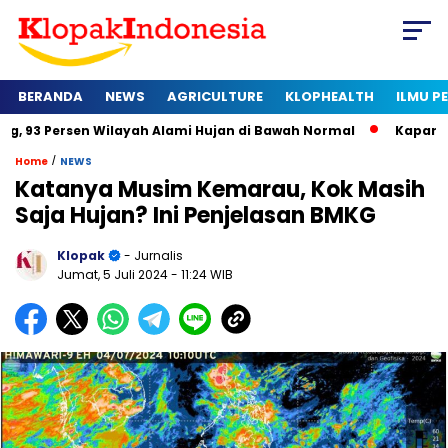
BERANDA
NEWS
AGRICULTURE
KLOPHEALTH
ILMU 
n Wilayah Alami Hujan di Bawah Normal
Kapan Sertifikat Ha
/
Home
NEWS
Katanya Musim Kemarau, Kok Masih
Saja Hujan? Ini Penjelasan BMKG
Klopak
- Jurnalis
Jumat, 5 Juli 2024
- 11:24 WIB