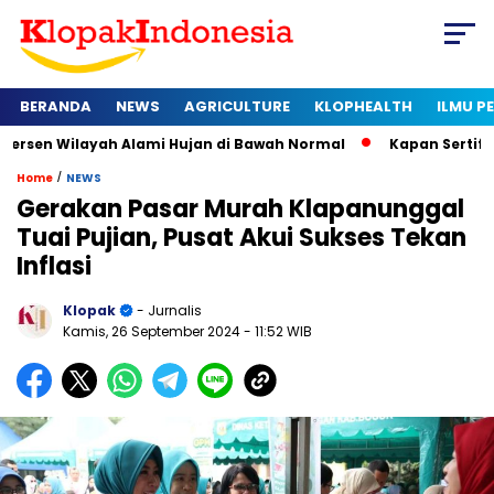
BERANDA
NEWS
AGRICULTURE
KLOPHEALTH
ILMU 
yah Alami Hujan di Bawah Normal
Kapan Sertifikat Halal Waj
/
Home
NEWS
Gerakan Pasar Murah Klapanunggal
Tuai Pujian, Pusat Akui Sukses Tekan
Inflasi
Klopak
- Jurnalis
Kamis, 26 September 2024
- 11:52 WIB