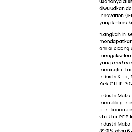
usahanya di si
diwujudkan d
Innovation (I
yang kelima ka
“Langkah ini 
mendapatkan 
ahli di bidang
mengakselera
yang
marketa
meningkatkan 
Industri Keci
Kick Off IFI 2
Industri Mak
memiliki per
perekonomian 
struktur PDB 
Industri Mak
39,91%, atau 6