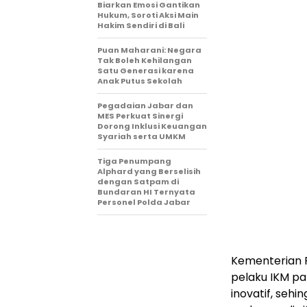
Biarkan Emosi Gantikan
Hukum, Soroti Aksi Main
Hakim Sendiri di Bali
Puan Maharani: Negara
Tak Boleh Kehilangan
Satu Generasi karena
Anak Putus Sekolah
Pegadaian Jabar dan
MES Perkuat Sinergi
Dorong Inklusi Keuangan
Syariah serta UMKM
Tiga Penumpang
Alphard yang Berselisih
dengan Satpam di
Bundaran HI Ternyata
Personel Polda Jabar
Kementerian 
pelaku IKM p
inovatif, se