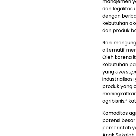
manajemen ya
dan legalitas 
dengan berba
kebutuhan aka
dan produk ba
Reni mengungk
alternatif me
Oleh karena it
kebutuhan pa
yang
oversup
industrialisas
produk yang 
meningkatkan 
agribisnis,” ka
Komoditas agri
potensi besar
pemerintah ya
Anak Sekolah