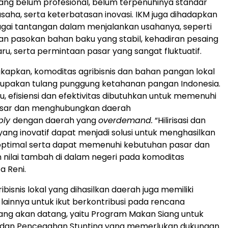
ng belum profesional, belum terpenuhinya standar
usaha, serta keterbatasan inovasi. IKM juga dihadapkan
gai tantangan dalam menjalankan usahanya, seperti
n pasokan bahan baku yang stabil, kehadiran pesaing
ru, serta permintaan pasar yang sangat fluktuatif.
apkan, komoditas agribisnis dan bahan pangan lokal
rupakan tulang punggung ketahanan pangan Indonesia.
u, efisiensi dan efektivitas dibutuhkan untuk memenuhi
sar dan menghubungkan daerah
ply
dengan daerah yang
overdemand.
“Hilirisasi dan
i yang inovatif dapat menjadi solusi untuk menghasilkan
optimal serta dapat memenuhi kebutuhan pasar dan
nilai tambah di dalam negeri pada komoditas
ta Reni.
bisnis lokal yang dihasilkan daerah juga memiliki
 lainnya untuk ikut berkontribusi pada rencana
ng akan datang, yaitu Program Makan Siang untuk
 dan Pencegahan Stunting yang memerlukan dukungan