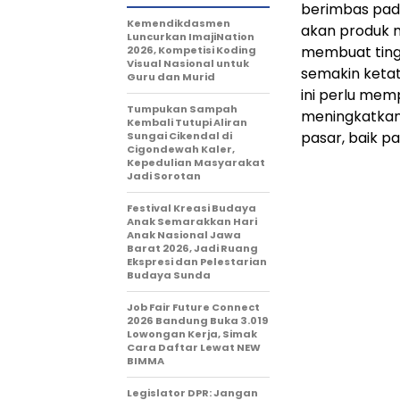
berimbas pad
Kemendikdasmen
akan produk 
Luncurkan ImajiNation
membuat tingk
2026, Kompetisi Koding
Visual Nasional untuk
semakin ketat.
Guru dan Murid
ini perlu mem
Tumpukan Sampah
meningkatkan
Kembali Tutupi Aliran
pasar, baik p
Sungai Cikendal di
Cigondewah Kaler,
Kepedulian Masyarakat
Jadi Sorotan
Festival Kreasi Budaya
Anak Semarakkan Hari
Anak Nasional Jawa
Barat 2026, Jadi Ruang
Ekspresi dan Pelestarian
Budaya Sunda
Job Fair Future Connect
2026 Bandung Buka 3.019
Lowongan Kerja, Simak
Cara Daftar Lewat NEW
BIMMA
Legislator DPR: Jangan