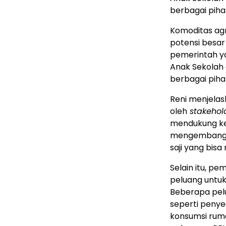
berbagai piha
Komoditas agri
potensi besar
pemerintah ya
Anak Sekolah
berbagai piha
Reni menjelask
oleh
stakehol
mendukung ke
mengembangka
saji yang bis
Selain itu, p
peluang untuk
Beberapa pel
seperti penye
konsumsi rum