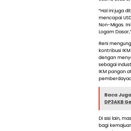
“Hal ini juga 
mencapai USD2
Non-Migas. In
Logam Dasar,”
Reni mengung
kontribusi IKM
dengan menyer
sebagai indust
IKM pangan a
pemberdayaan 
Baca Juga 
DP3AKB Ge
Di sisi lain,
bagi kemajuan