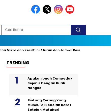
o dan Kecil? Ini Aturan dan Jadwal Resminya
Banyak yang Ke
TRENDING
Apakah buah Cempedak
Sejenis Dengan Buah
Nangka
Bintang Terang Yang
Muncul di Sebelah Barat
Setelah Matahari