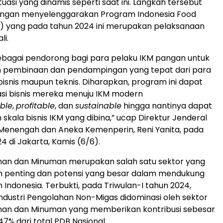
tuasi yang dinamis seperti saat ini. Langkah tersebut
engan menyelenggarakan Program Indonesia Food
FI) yang pada tahun 2024 ini merupakan pelaksanaan
li.
sebagai pendorong bagi para pelaku IKM pangan untuk
pembinaan dan pendampingan yang tepat dari para
 bisnis maupun teknis. Diharapkan, program ini dapat
si bisnis mereka menuju IKM modern
ble
,
profitable
, dan
sustainable
hingga nantinya dapat
skala bisnis IKM yang dibina,” ucap Direktur Jenderal
l, Menengah dan Aneka Kemenperin, Reni Yanita, pada
024 di Jakarta, Kamis (6/6).
anan dan Minuman merupakan salah satu sektor yang
an penting dan potensi yang besar dalam mendukung
Indonesia. Terbukti, pada Triwulan-I tahun 2024,
Industri Pengolahan Non-Migas didominasi oleh sektor
anan dan Minuman yang memberikan kontribusi sebesar
,47% dari total PDB Nasional.