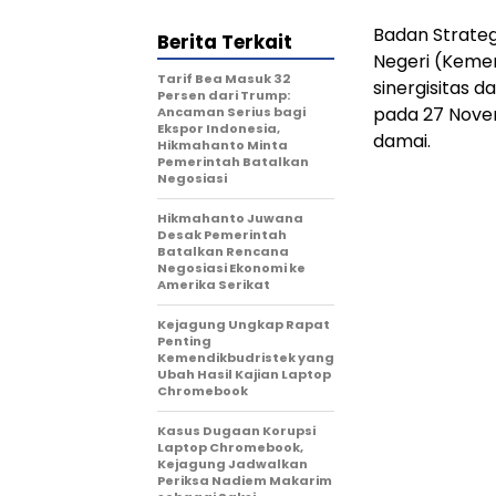
Badan Strate
Berita Terkait
Negeri (Keme
Tarif Bea Masuk 32
sinergisitas 
Persen dari Trump:
pada 27 Nove
Ancaman Serius bagi
Ekspor Indonesia,
damai.
Hikmahanto Minta
Pemerintah Batalkan
Negosiasi
Hikmahanto Juwana
Desak Pemerintah
Batalkan Rencana
Negosiasi Ekonomi ke
Amerika Serikat
Kejagung Ungkap Rapat
Penting
Kemendikbudristek yang
Ubah Hasil Kajian Laptop
Chromebook
Kasus Dugaan Korupsi
Laptop Chromebook,
Kejagung Jadwalkan
Periksa Nadiem Makarim