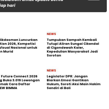
iap hari
NEWS
ikdasmen Luncurkan
Tumpukan Sampah Kembali
tion 2026, Kompetisi
Tutupi Aliran Sungai Cikendal
Visual Nasional untuk
di Cigondewah Kaler,
n Murid
Kepedulian Masyarakat Jadi
Sorotan
NEWS
r Future Connect 2026
Legislator DPR: Jangan
g Buka 3.019 Lowongan
Biarkan Emosi Gantikan
Simak Cara Daftar
Hukum, Soroti Aksi Main Hakim
NEW BIMMA
Sendiri di Bali