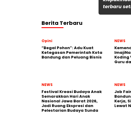
terbaru set
Berita Terbaru
Opini
NEWS
“Begal Pohon”: Adu Kuat
Kemend
Ketegasan Pemerintah Kota
ImajiNa
Bandung dan Peluang Bisnis
Koding 
Guru da
NEWS
NEWS
Festival Kreasi Budaya Anak
Job Fai
Semarakkan Hari Anak
Bandun
Nasional Jawa Barat 2026,
Kerja, 
Jadi Ruang Ekspresi dan
Lewat 
Pelestarian Budaya Sunda