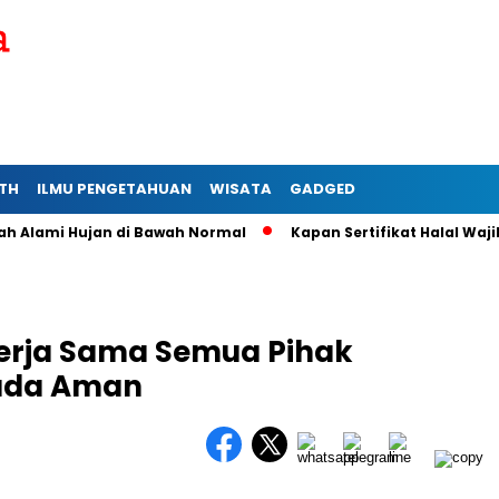
TH
ILMU PENGETAHUAN
WISATA
GADGED
lami Hujan di Bawah Normal
Kapan Sertifikat Halal Wajib ba
erja Sama Semua Pihak
kada Aman