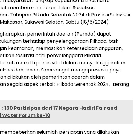
iap masyarakat,” ungkap Kepala BSKDN Yusharto
aat memberi sambutan dalam Sosialisasi
an Tahapan Pilkada Serentak 2024 di Provinsi Sulawesi
 Makassar, Sulawesi Selatan, Sabtu (18/5/2024).
gharapkan pemerintah daerah (Pemda) dapat
ukungan terhadap penyelenggaraan Pilkada, baik
ngan keamanan, memastikan ketersediaan anggaran,
ikan fasilitasi bagi penyelenggara Pilkada.
daerah memiliki peran vital dalam menyelenggarakan
sukses dan aman. Kami sangat mengapresiasi upaya
lah dilakukan oleh pemerintah daerah dalam
 segala aspek terkait Pilkada Serentak 2024,” terang
:
160 Partisipan dari 17 Negara Hadiri Fair and
d Water Forum ke-10
a membeberkan sejumlah persiapan yang dilakukan