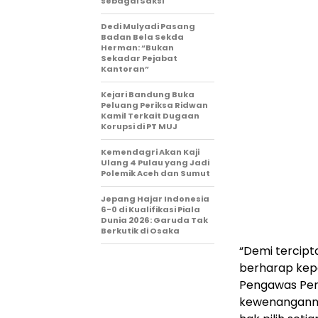
sebagai Saksi
Dedi Mulyadi Pasang
Badan Bela Sekda
Herman: “Bukan
Sekadar Pejabat
Kantoran”
Kejari Bandung Buka
Peluang Periksa Ridwan
Kamil Terkait Dugaan
Korupsi di PT MUJ
Kemendagri Akan Kaji
Ulang 4 Pulau yang Jadi
Polemik Aceh dan Sumut
Jepang Hajar Indonesia
6-0 di Kualifikasi Piala
Dunia 2026: Garuda Tak
Berkutik di Osaka
“Demi tercipt
berharap kep
Pengawas Pemi
kewenangannya