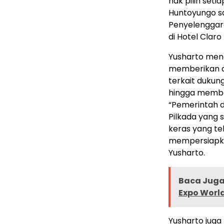
hak pilih set
Huntoyungo s
Penyelenggara
di Hotel Claro
Yusharto men
memberikan d
terkait duku
hingga member
“Pemerintah 
Pilkada yang 
keras yang te
mempersiapkan
Yusharto.
Baca Juga 
Expo Worl
Yusharto jug