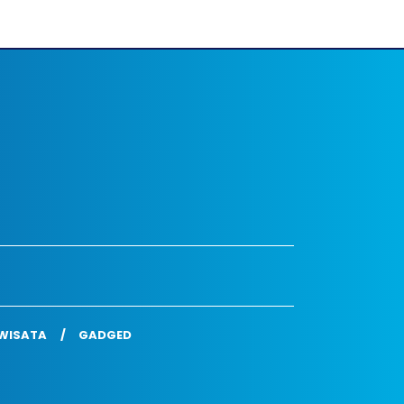
WISATA
GADGED