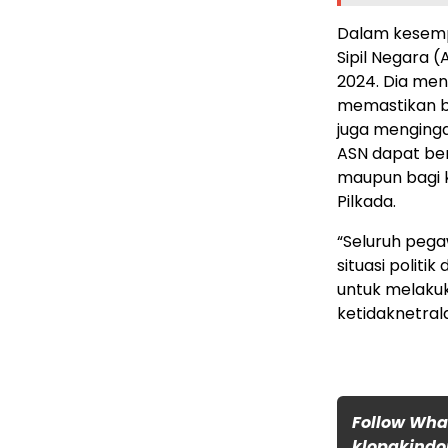
Dalam kesemp
Sipil Negara 
2024. Dia men
memastikan ba
juga menginga
ASN dapat ber
maupun bagi 
Pilkada.
“Seluruh pega
situasi politi
untuk melaku
ketidaknetral
Follow Wh
klopakindo