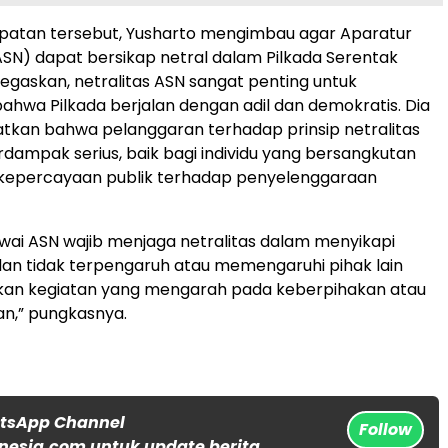
atan tersebut, Yusharto mengimbau agar Aparatur
(ASN) dapat bersikap netral dalam Pilkada Serentak
egaskan, netralitas ASN sangat penting untuk
hwa Pilkada berjalan dengan adil dan demokratis. Dia
tkan bahwa pelanggaran terhadap prinsip netralitas
dampak serius, baik bagi individu yang bersangkutan
kepercayaan publik terhadap penyelenggaraan
wai ASN wajib menjaga netralitas dalam menyikapi
k dan tidak terpengaruh atau memengaruhi pihak lain
kan kegiatan yang mengarah pada keberpihakan atau
an,” pungkasnya.
atsApp Channel
Follow
nesia.com untuk update berita