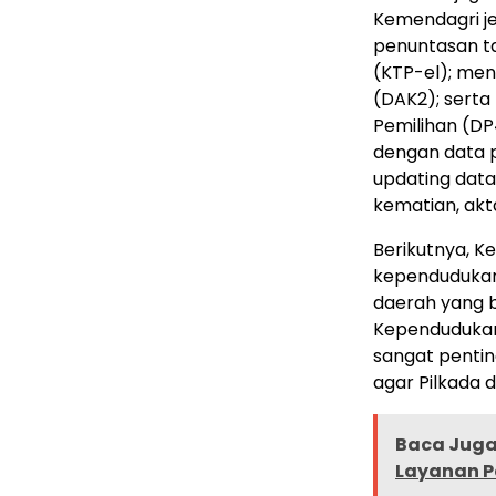
Kemendagri je
penuntasan t
(KTP-el); me
(DAK2); serta
Pemilihan (DP4
dengan data 
updating data
kematian, akt
Berikutnya, 
kependudukan
daerah yang b
Kependudukan 
sangat pentin
agar Pilkada 
Baca Juga 
Layanan P