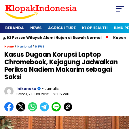
BERANDA
NEWS
AGRICULTURE
KLOPHEALTH
ILMU 
n Wilayah Alami Hujan di Bawah Normal
Kapan Sertifikat Ha
/
/
Home
Nasional
NEWS
Kasus Dugaan Korupsi Laptop
Chromebook, Kejagung Jadwalkan
Periksa Nadiem Makarim sebagai
Saksi
Inikanaku
- Jurnalis
Sabtu, 21 Juni 2025
- 21:05 WIB