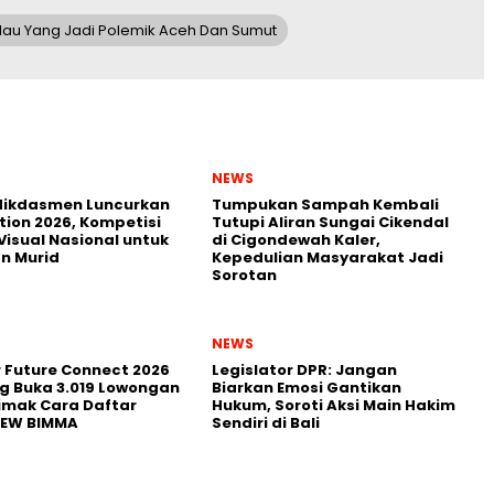
lau Yang Jadi Polemik Aceh Dan Sumut
NEWS
ikdasmen Luncurkan
Tumpukan Sampah Kembali
tion 2026, Kompetisi
Tutupi Aliran Sungai Cikendal
Visual Nasional untuk
di Cigondewah Kaler,
n Murid
Kepedulian Masyarakat Jadi
Sorotan
NEWS
r Future Connect 2026
Legislator DPR: Jangan
g Buka 3.019 Lowongan
Biarkan Emosi Gantikan
Simak Cara Daftar
Hukum, Soroti Aksi Main Hakim
NEW BIMMA
Sendiri di Bali