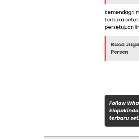
Kemendagri m
terbuka setela
persetujuan l
Baca Juga 
Persen
Follow Wh
klopakindo
terbaru set