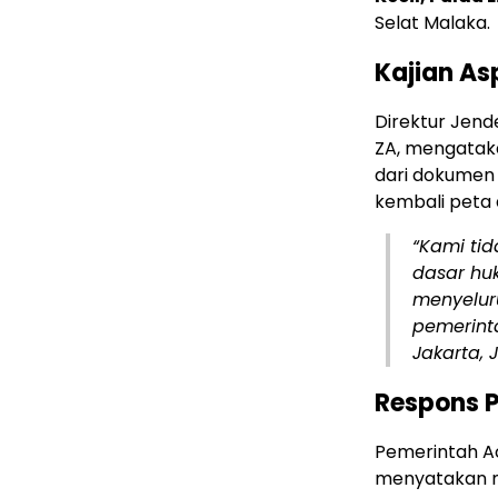
Selat Malaka.
Kajian As
Direktur Jend
ZA, mengataka
dari dokumen 
kembali peta a
“Kami ti
dasar hu
menyelur
pemerinta
Jakarta, 
Respons 
Pemerintah A
menyatakan me