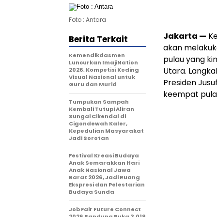
Foto : Antara
Jakarta —
Ke
Berita Terkait
akan melakuka
Kemendikdasmen
pulau yang ki
Luncurkan ImajiNation
Utara. Langka
2026, Kompetisi Koding
Visual Nasional untuk
Presiden Jusu
Guru dan Murid
keempat pula
Tumpukan Sampah
Kembali Tutupi Aliran
Sungai Cikendal di
Cigondewah Kaler,
Kepedulian Masyarakat
Jadi Sorotan
Festival Kreasi Budaya
Anak Semarakkan Hari
Anak Nasional Jawa
Barat 2026, Jadi Ruang
Ekspresi dan Pelestarian
Budaya Sunda
Job Fair Future Connect
2026 Bandung Buka 3.019