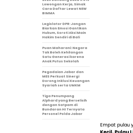
Lowongan Kerja, Simak
Cara Daftar Lewat NEW
BIMMA
Legislator DPR: Jangan
Biarkan Emosi Gantikan
Hukum, Soroti Aksi Main
Hakim Sendiri di Bali
Puan Maharani: Negara
Tak Boleh Kehilangan
Satu Generasi karena
Anak Putus Sekolah
Pegadaian Jabar dan
MES Perkuat Sinergi
Dorong Inklusi Keuangan
Syariah serta UMKM
Tiga Penumpang
Alphard yang Berselisih
dengan Satpam di
Bundaran HI Ternyata
Personel Polda Jabar
Empat pulau 
Kecil, Pulau