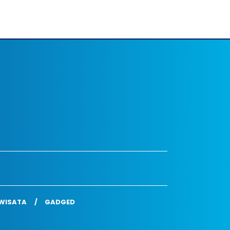
WISATA
GADGED