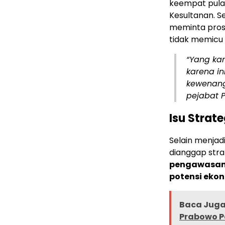
keempat pulau
Kesultanan. S
meminta prose
tidak memicu
“Yang ka
karena in
kewenang
pejabat 
Isu Strate
Selain menjadi
dianggap stra
pengawasan w
potensi eko
Baca Juga 
Prabowo P