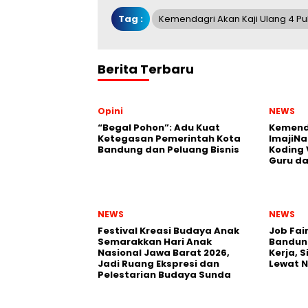
Tag :
Kemendagri Akan Kaji Ulang 4 Pu
Berita Terbaru
Opini
NEWS
“Begal Pohon”: Adu Kuat
Kemend
Ketegasan Pemerintah Kota
ImajiNa
Bandung dan Peluang Bisnis
Koding 
Guru da
NEWS
NEWS
Festival Kreasi Budaya Anak
Job Fai
Semarakkan Hari Anak
Bandun
Nasional Jawa Barat 2026,
Kerja, 
Jadi Ruang Ekspresi dan
Lewat 
Pelestarian Budaya Sunda