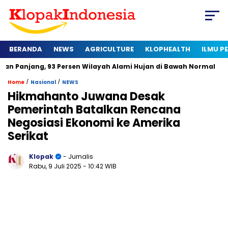
BERANDA
NEWS
AGRICULTURE
KLOPHEALTH
ILMU 
 93 Persen Wilayah Alami Hujan di Bawah Normal
Kapan Sert
/
/
Home
Nasional
NEWS
Hikmahanto Juwana Desak
Pemerintah Batalkan Rencana
Negosiasi Ekonomi ke Amerika
Serikat
Klopak
- Jurnalis
Rabu, 9 Juli 2025
- 10:42 WIB