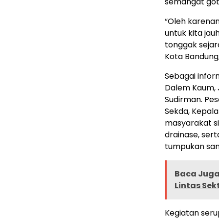
semangat got
“Oleh karenan
untuk kita jau
tonggak sejara
Kota Bandung
Sebagai infor
Dalem Kaum, Ja
Sudirman. Pes
Sekda, Kepala
masyarakat si
drainase, se
tumpukan sam
Baca Juga 
Lintas Se
Kegiatan seru