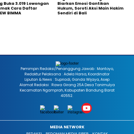
g Buka 3.019 Lowongan
Biarkan Emosi Gantikan
Simak Cara Daftar
Hukum, Soroti Aksi Main Hakim
NEW BIMMA
Sendiri di Bali
Pemimpin Redaksi/Penanggung Jawab : Mantoyo,
Redaktur Pelaksana : Adela Harsa, Koordinator
Liputan & News : Supriadi, Ganda Wijaya, Asep
Alamat Redaksi : Rawa Girang 25A Desa Tanimulya
Kecamatan Ngamprah, Kabupaten Bandung Barat
40552.
MEDIA NETWORK
REDAKSI
PEDOMAN MEDIA SIBER
KONTAK