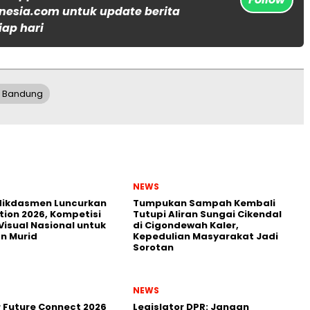
nesia.com untuk update berita
iap hari
h Bandung
NEWS
ikdasmen Luncurkan
Tumpukan Sampah Kembali
tion 2026, Kompetisi
Tutupi Aliran Sungai Cikendal
Visual Nasional untuk
di Cigondewah Kaler,
n Murid
Kepedulian Masyarakat Jadi
Sorotan
NEWS
r Future Connect 2026
Legislator DPR: Jangan