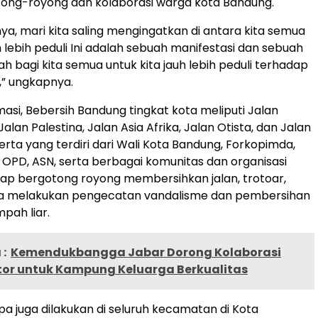
ong-royong dan kolaborasi warga kota Bandung.
ya, mari kita saling mengingatkan di antara kita semua
h lebih peduli Ini adalah sebuah manifestasi dan sebuah
h bagi kita semua untuk kita jauh lebih peduli terhadap
,” ungkapnya.
masi, Bebersih Bandung tingkat kota meliputi Jalan
lan Palestina, Jalan Asia Afrika, Jalan Otista, dan Jalan
erta yang terdiri dari Wali Kota Bandung, Forkopimda,
 OPD, ASN, serta berbagai komunitas dan organisasi
ap bergotong royong membersihkan jalan, trotoar,
rta melakukan pengecatan vandalisme dan pembersihan
pah liar.
:
Kemendukbangga Jabar Dorong Kolaborasi
ktor untuk Kampung Keluarga Berkualitas
pa juga dilakukan di seluruh kecamatan di Kota