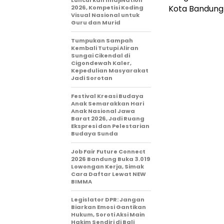
Luncurkan ImajiNation
Kota Bandung 
2026, Kompetisi Koding
Visual Nasional untuk
Guru dan Murid
Tumpukan Sampah
Kembali Tutupi Aliran
Sungai Cikendal di
Cigondewah Kaler,
Kepedulian Masyarakat
Jadi Sorotan
Festival Kreasi Budaya
Anak Semarakkan Hari
Anak Nasional Jawa
Barat 2026, Jadi Ruang
Ekspresi dan Pelestarian
Budaya Sunda
Job Fair Future Connect
2026 Bandung Buka 3.019
Lowongan Kerja, Simak
Cara Daftar Lewat NEW
BIMMA
Legislator DPR: Jangan
Biarkan Emosi Gantikan
Hukum, Soroti Aksi Main
Hakim Sendiri di Bali