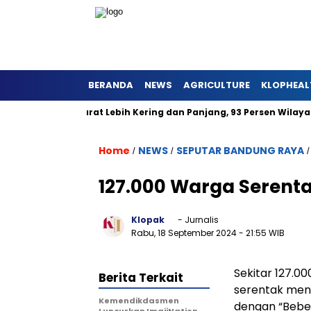
BERANDA
NEWS
AGRICULTURE
KLOPHEAL
di Jawa Barat Lebih Kering dan Panjang, 93 Persen Wilayah Ala
Home
NEWS
SEPUTAR BANDUNG RAYA
/
/
127.000 Warga Serent
Klopak
- Jurnalis
Rabu, 18 September 2024
- 21:55 WIB
Sekitar 127.0
Berita Terkait
serentak meng
Kemendikdasmen
dengan “Beber