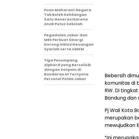
Puan Maharani: Negara
Tak Boleh Kehilangan
Satu Generasi karena
Anak Putus Sekolah
Pegadaian Jabar dan
MES Perkuat Sinergi
Dorong Inklusi Keuangan
Syariah serta UMKM
Tiga Penumpang
Alphard yang Berselisih
dengan Satpam di
Bundaran HI Ternyata
Bebersih dimu
Personel Polda Jabar
komunitas di 
RW. Di tingka
Bandung dan s
Pj Wali Kota 
merupakan be
mewujudkan l
“Ini merupakan