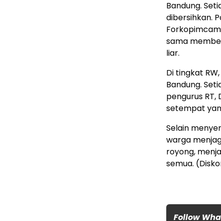
Bandung. Seti
dibersihkan. P
Forkopimcam, 
sama members
liar.
Di tingkat RW
Bandung. Seti
pengurus RT,
setempat yan
Selain menyem
warga menjag
royong, menja
semua. (Disk
Follow Wh