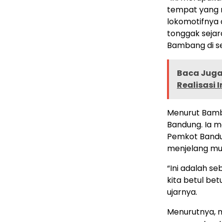
tempat yang n
lokomotifnya 
tonggak sejara
Bambang di se
Baca Juga 
Realisasi 
Menurut Bamba
Bandung. Ia m
Pemkot Bandu
menjelang mu
“Ini adalah 
kita betul bet
ujarnya.
Menurutnya, m