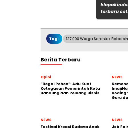
klopakindo
terbaru set
Tag :
127.000 Warga Serentak Bebersi
Berita Terbaru
Opini
NEWS
“Begal Pohon”: Adu Kuat
Kemend
Ketegasan Pemerintah Kota
ImajiNa
Bandung dan Peluang Bisnis
Koding 
Guru da
NEWS
NEWS
Festival Kreasi Budaya Anak
Job Fai