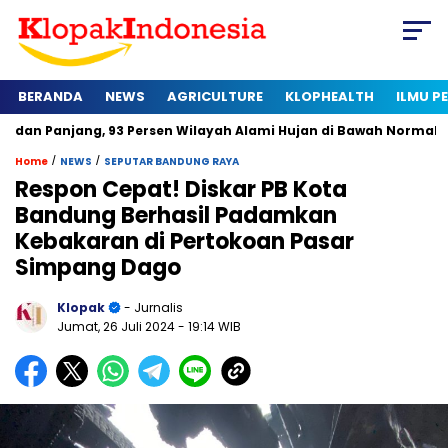
BERANDA
NEWS
AGRICULTURE
KLOPHEALTH
ILMU 
g, 93 Persen Wilayah Alami Hujan di Bawah Normal
Kapan Se
/
/
Home
NEWS
SEPUTAR BANDUNG RAYA
Respon Cepat! Diskar PB Kota
Bandung Berhasil Padamkan
Kebakaran di Pertokoan Pasar
Simpang Dago
Klopak
- Jurnalis
Jumat, 26 Juli 2024
- 19:14 WIB