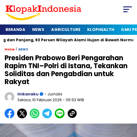
BERANDA
NEWS
AGRICULTURE
KLOPHEALTH
ILMU 
ng, 93 Persen Wilayah Alami Hujan di Bawah Normal
Kapan S
/
Home
NEWS
Presiden Prabowo Beri Pengarahan
Rapim TNI–Polri di Istana, Tekankan
Soliditas dan Pengabdian untuk
Rakyat
Inikanaku
- Jurnalis
Selasa, 10 Februari 2026
- 05:53 WIB