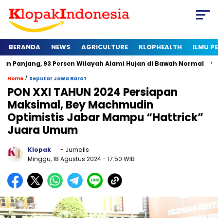
BERANDA
NEWS
AGRICULTURE
KLOPHEALTH
ILMU 
 93 Persen Wilayah Alami Hujan di Bawah Normal
Kapan Sert
/
Home
Seputar Jawa Barat
PON XXI TAHUN 2024 Persiapan
Maksimal, Bey Machmudin
Optimistis Jabar Mampu “Hattrick”
Juara Umum
Klopak
- Jurnalis
Minggu, 18 Agustus 2024
- 17:50 WIB