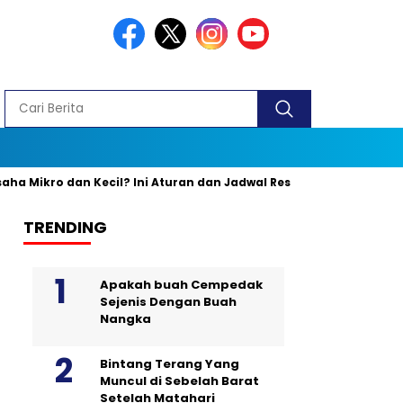
o dan Kecil? Ini Aturan dan Jadwal Resminya
Banyak yang Kel
TRENDING
Apakah buah Cempedak
Sejenis Dengan Buah
Nangka
Bintang Terang Yang
Muncul di Sebelah Barat
Setelah Matahari