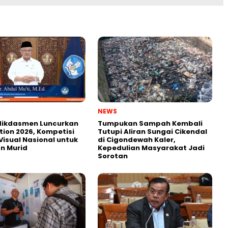
NEWS
ikdasmen Luncurkan
Tumpukan Sampah Kembali
tion 2026, Kompetisi
Tutupi Aliran Sungai Cikendal
Visual Nasional untuk
di Cigondewah Kaler,
n Murid
Kepedulian Masyarakat Jadi
Sorotan