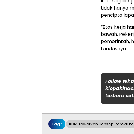
ketenagakerja
tidak hanya me
pencipta lapa
“Etos kerja ha
bawah. Pekerja
pemerintah, 
tandasnya.
Follow Wh
klopakindo
terbaru set
Tag :
KDM Tawarkan Konsep Perekrut