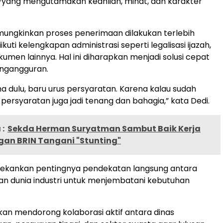
—yang mengutamakan keahlian, minat, dan karakter
mungkinkan proses penerimaan dilakukan terlebih
iikuti kelengkapan administrasi seperti legalisasi ijazah,
kumen lainnya. Hal ini diharapkan menjadi solusi cepat
ngangguran.
ma dulu, baru urus persyaratan. Karena kalau sudah
n persyaratan juga jadi tenang dan bahagia,” kata Dedi.
:
Sekda Herman Suryatman Sambut Baik Kerja
an BRIN Tangani "Stunting"
nekankan pentingnya pendekatan langsung antara
n dunia industri untuk menjembatani kebutuhan
n mendorong kolaborasi aktif antara dinas