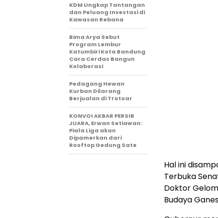
KDM Ungkap Tantangan
dan Peluang Investasi di
Kawasan Rebana
Bima Arya Sebut
Program Lembur
Katumbiri Kota Bandung
Cara Cerdas Bangun
Kolaborasi
Pedagang Hewan
Kurban Dilarang
Berjualan di Trotoar
KONVOI AKBAR PERSIB
JUARA, Erwan Setiawan:
Piala Liga akan
Dipamerkan dari
Rooftop Gedung Sate
Hal ini disam
Terbuka Senat
Doktor Gelom
Budaya Ganesh