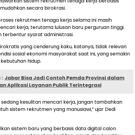
awarkan sistem rekrutmen tenaga kerja berbasis
emudahkan secara birokrasi.
roses rekrutmen tenaga kerja selama ini masih
encari kerja, terutama lulusan baru perguruan tinggi.
 terbentur syarat administrasi.
rokratis yang cenderung kaku, katanya, tidak relevan
ondisi sosial ekonomi masyarakat saat ini, yang semakin
 kebutuhan hidup.
:
Jabar Bisa Jadi Contoh Pemda Provinsi dalam
n Aplikasi Layanan Publik Terintegrasi
g sedang kesulitan mencari kerja, jangan tambahkan
utuh sistem rekrutmen yang manusiawi,” ujar Dedi
kan sistem baru yang berbasis data digital calon