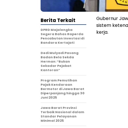
Gubernur Jawa
Berita Terkait
sistem ketena
DPRD Majalengka
kerja.
Segera Bahas Raperda
Pencabutan Investasi di
Bandara Kertajati
Dedi Mulyadi Pasang
Badan Bela Sekda
Herman: “Bukan
Sekadar Pejabat
Kantoran”
Program Pemutihan
Pajak Kendaraan
Bermotor di Jawa Barat
Diperpanjang hingga 30
Juni 2025
Jawa Barat Provinsi
Terbaik Nasional dalam
Standar Pelayanan
Minimal 2025