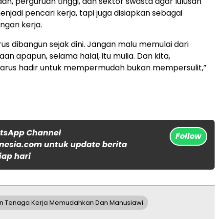
an, perguruan tinggi, dan sektor swasta agar lulusan
njadi pencari kerja, tapi juga disiapkan sebagai
ngan kerja.
rus dibangun sejak dini. Jangan malu memulai dari
an apapun, selama halal, itu mulia. Dan kita,
harus hadir untuk mempermudah bukan mempersulit,”
atsApp Channel
Follow
nesia.com untuk update berita
iap hari
an Tenaga Kerja Memudahkan Dan Manusiawi