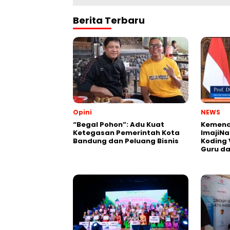
Berita Terbaru
Opini
NEWS
“Begal Pohon”: Adu Kuat
Kemend
Ketegasan Pemerintah Kota
ImajiNa
Bandung dan Peluang Bisnis
Koding 
Guru da