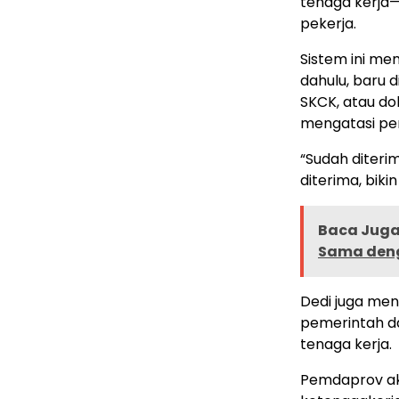
tenaga kerja
pekerja.
Sistem ini me
dahulu, baru d
SKCK, atau do
mengatasi pe
“Sudah diteri
diterima, biki
Baca Juga 
Sama deng
Dedi juga me
pemerintah da
tenaga kerja.
Pemdaprov aka