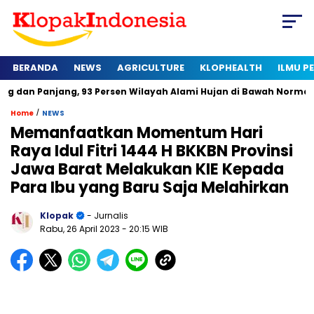
BERANDA
NEWS
AGRICULTURE
KLOPHEALTH
ILMU 
jang, 93 Persen Wilayah Alami Hujan di Bawah Normal
Kapan
/
Home
NEWS
Memanfaatkan Momentum Hari
Raya Idul Fitri 1444 H BKKBN Provinsi
Jawa Barat Melakukan KIE Kepada
Para Ibu yang Baru Saja Melahirkan
Klopak
- Jurnalis
Rabu, 26 April 2023
- 20:15 WIB