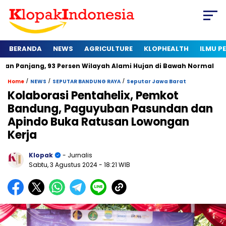
BERANDA
NEWS
AGRICULTURE
KLOPHEALTH
ILMU 
 93 Persen Wilayah Alami Hujan di Bawah Normal
Kapan Sert
/
/
/
Home
NEWS
SEPUTAR BANDUNG RAYA
Seputar Jawa Barat
Kolaborasi Pentahelix, Pemkot
Bandung, Paguyuban Pasundan dan
Apindo Buka Ratusan Lowongan
Kerja
Klopak
- Jurnalis
Sabtu, 3 Agustus 2024
- 18:21 WIB