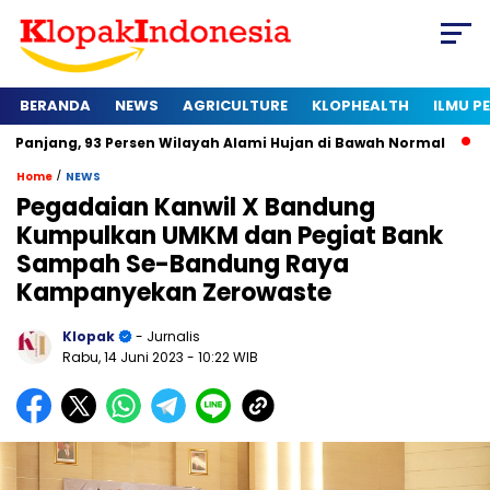
BERANDA
NEWS
AGRICULTURE
KLOPHEALTH
ILMU 
3 Persen Wilayah Alami Hujan di Bawah Normal
Kapan Sertif
/
Home
NEWS
Pegadaian Kanwil X Bandung
Kumpulkan UMKM dan Pegiat Bank
Sampah Se-Bandung Raya
Kampanyekan Zerowaste
Klopak
- Jurnalis
Rabu, 14 Juni 2023
- 10:22 WIB