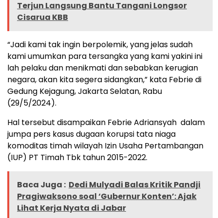
Terjun Langsung Bantu Tangani Longsor
Cisarua KBB
“Jadi kami tak ingin berpolemik, yang jelas sudah
kami umumkan para tersangka yang kami yakini ini
lah pelaku dan menikmati dan sebabkan kerugian
negara, akan kita segera sidangkan,” kata Febrie di
Gedung Kejagung, Jakarta Selatan, Rabu
(29/5/2024).
Hal tersebut disampaikan Febrie Adriansyah dalam
jumpa pers kasus dugaan korupsi tata niaga
komoditas timah wilayah Izin Usaha Pertambangan
(IUP) PT Timah Tbk tahun 2015-2022.
Baca Juga :
Dedi Mulyadi Balas Kritik Pandji
Pragiwaksono soal ‘Gubernur Konten’: Ajak
Lihat Kerja Nyata di Jabar