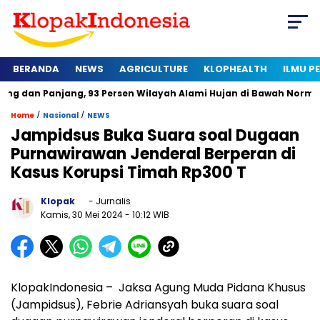
BERANDA
NEWS
AGRICULTURE
KLOPHEALTH
ILMU 
njang, 93 Persen Wilayah Alami Hujan di Bawah Normal
Kapa
/
/
Home
Nasional
NEWS
Jampidsus Buka Suara soal Dugaan
Purnawirawan Jenderal Berperan di
Kasus Korupsi Timah Rp300 T
Klopak
- Jurnalis
Kamis, 30 Mei 2024
- 10:12 WIB
KlopakIndonesia – Jaksa Agung Muda Pidana Khusus
(Jampidsus), Febrie Adriansyah buka suara soal