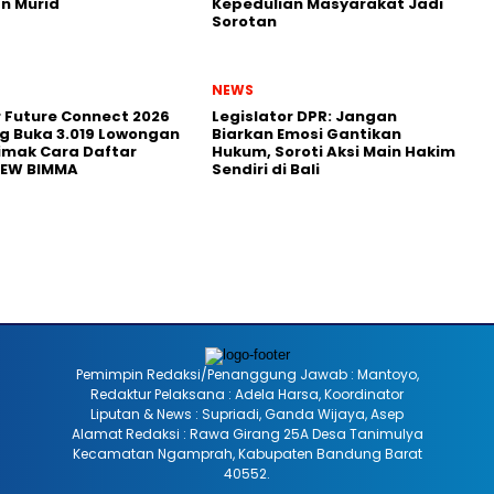
n Murid
Kepedulian Masyarakat Jadi
Sorotan
NEWS
r Future Connect 2026
Legislator DPR: Jangan
g Buka 3.019 Lowongan
Biarkan Emosi Gantikan
Simak Cara Daftar
Hukum, Soroti Aksi Main Hakim
NEW BIMMA
Sendiri di Bali
Pemimpin Redaksi/Penanggung Jawab : Mantoyo,
Redaktur Pelaksana : Adela Harsa, Koordinator
Liputan & News : Supriadi, Ganda Wijaya, Asep
Alamat Redaksi : Rawa Girang 25A Desa Tanimulya
Kecamatan Ngamprah, Kabupaten Bandung Barat
40552.