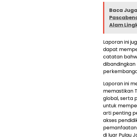
Baca Juga 
Pascabenc
Alam Lin
Laporan ini j
dapat memperk
catatan bahwa
dibandingkan
perkembangan 
Laporan ini 
memastikan Ta
global, serta
untuk memperk
arti penting 
akses pendidi
pemanfaatan A
di luar Pulau 