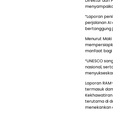
Direktur dan
menyampaikan 
“Laporan pen
perjalanan AI
bertanggung 
Menurut Maki
mempersiapk
manfaat bagi 
“UNESCO sanga
nasional, ser
menyukseskan in
Laporan RAM-A
termasuk damp
Kekhawatiran 
terutama di 
menekankan ad