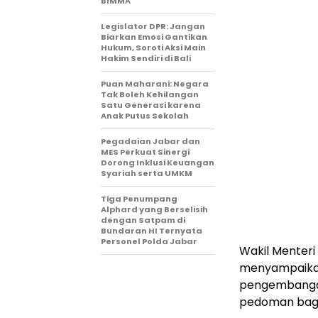
BIMMA
Legislator DPR: Jangan
Biarkan Emosi Gantikan
Hukum, Soroti Aksi Main
Hakim Sendiri di Bali
Puan Maharani: Negara
Tak Boleh Kehilangan
Satu Generasi karena
Anak Putus Sekolah
Pegadaian Jabar dan
MES Perkuat Sinergi
Dorong Inklusi Keuangan
Syariah serta UMKM
Tiga Penumpang
Alphard yang Berselisih
dengan Satpam di
Bundaran HI Ternyata
Personel Polda Jabar
Wakil Menteri
menyampaikan
pengembangan 
pedoman bagi 