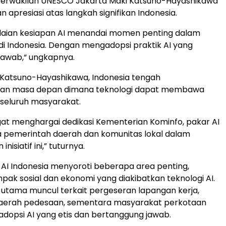
 Perwakilan UNESCO Jakarta Maki Katsuno-Hayashikawa
apresiasi atas langkah signifikan Indonesia.
ilaian kesiapan AI menandai momen penting dalam
 di Indonesia. Dengan mengadopsi praktik AI yang
jawab,“ ungkapnya.
 Katsuno-Hayashikawa, Indonesia tengah
an masa depan dimana teknologi dapat membawa
seluruh masyarakat.
t menghargai dedikasi Kementerian Kominfo, pakar AI
ta pemerintah daerah dan komunitas lokal dalam
isiatif ini,” tuturnya.
I Indonesia menyoroti beberapa area penting,
ak sosial dan ekonomi yang diakibatkan teknologi AI.
utama muncul terkait pergeseran lapangan kerja,
daerah pedesaan, sementara masyarakat perkotaan
opsi AI yang etis dan bertanggung jawab.