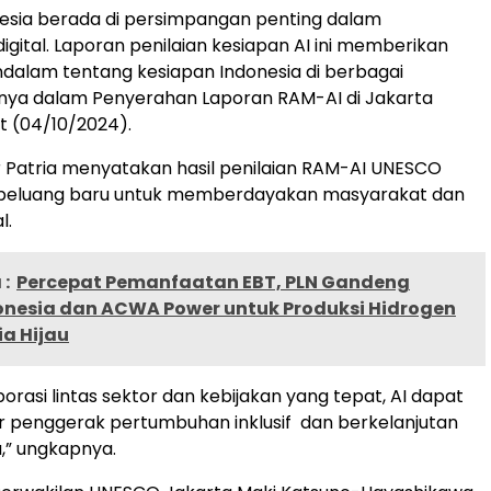
onesia berada di persimpangan penting dalam
igital. Laporan penilaian kesiapan AI ini memberikan
alam tentang kesiapan Indonesia di berbagai
asnya dalam Penyerahan Laporan RAM-AI di Jakarta
t (04/10/2024).
Patria menyatakan hasil penilaian RAM-AI UNESCO
eluang baru untuk memberdayakan masyarakat dan
l.
:
Percepat Pemanfaatan EBT, PLN Gandeng
onesia dan ACWA Power untuk Produksi Hidrogen
a Hijau
orasi lintas sektor dan kebijakan yang tepat, AI dapat
 penggerak pertumbuhan inklusif dan berkelanjutan
a,” ungkapnya.