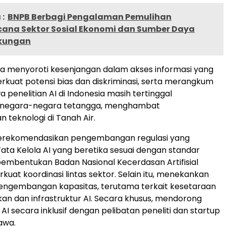
:
BNPB Berbagi Pengalaman Pemulihan
ana Sektor Sosial Ekonomi dan Sumber Daya
gkungan
uga menyoroti kesenjangan dalam akses informasi yang
uat potensi bias dan diskriminasi, serta merangkum
 penelitian AI di Indonesia masih tertinggal
 negara-negara tetangga, menghambat
teknologi di Tanah Air.
merekomendasikan pengembangan regulasi yang
ta Kelola AI yang beretika sesuai dengan standar
 pembentukan Badan Nasional Kecerdasan Artifisial
uat koordinasi lintas sektor. Selain itu, menekankan
pengembangan kapasitas, terutama terkait kesetaraan
kan dan infrastruktur AI. Secara khusus, mendorong
I secara inklusif dengan pelibatan peneliti dan startup
Jawa.