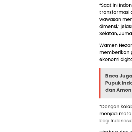
“Saat ini Ind
transformasi d
wawasan mend
dimensi,” jel
Selatan, Juma
Wamen Nezar 
memberikan p
ekonomi digita
Baca Juga 
Pupuk Ind
dan Amoni
“Dengan kolab
menjadi motor
bagi Indonesi