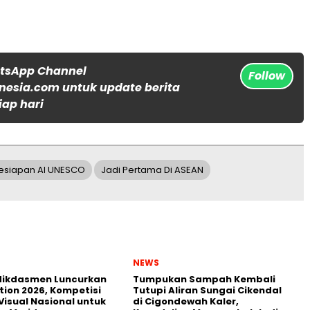
atsApp Channel
Follow
nesia.com untuk update berita
iap hari
Kesiapan AI UNESCO
Jadi Pertama Di ASEAN
NEWS
ikdasmen Luncurkan
Tumpukan Sampah Kembali
tion 2026, Kompetisi
Tutupi Aliran Sungai Cikendal
Visual Nasional untuk
di Cigondewah Kaler,