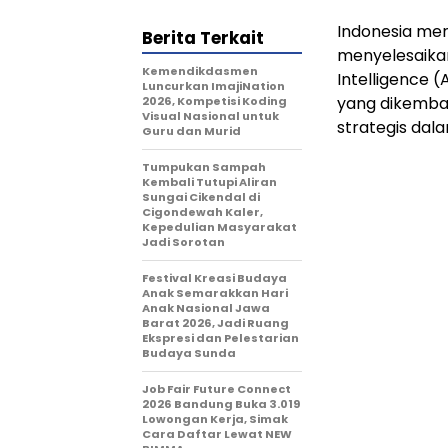
Indonesia men
Berita Terkait
menyelesaikan 
Kemendikdasmen
Intelligence 
Luncurkan ImajiNation
yang dikemba
2026, Kompetisi Koding
Visual Nasional untuk
strategis dal
Guru dan Murid
Tumpukan Sampah
Kembali Tutupi Aliran
Sungai Cikendal di
Cigondewah Kaler,
Kepedulian Masyarakat
Jadi Sorotan
Festival Kreasi Budaya
Anak Semarakkan Hari
Anak Nasional Jawa
Barat 2026, Jadi Ruang
Ekspresi dan Pelestarian
Budaya Sunda
Job Fair Future Connect
2026 Bandung Buka 3.019
Lowongan Kerja, Simak
Cara Daftar Lewat NEW