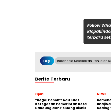
Follow Wh
klopakindo
terbaru set
Tag :
Indonesia Selesaikan Penilaian 
Berita Terbaru
Opini
NEWS
“Begal Pohon”: Adu Kuat
Kemend
Ketegasan Pemerintah Kota
ImajiNa
Bandung dan Peluang Bisnis
Koding 