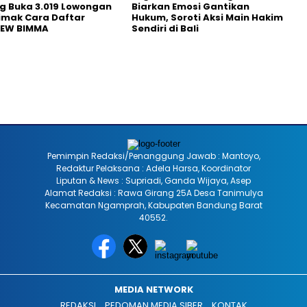
g Buka 3.019 Lowongan
Biarkan Emosi Gantikan
Simak Cara Daftar
Hukum, Soroti Aksi Main Hakim
NEW BIMMA
Sendiri di Bali
Pemimpin Redaksi/Penanggung Jawab : Mantoyo,
Redaktur Pelaksana : Adela Harsa, Koordinator
Liputan & News : Supriadi, Ganda Wijaya, Asep
Alamat Redaksi : Rawa Girang 25A Desa Tanimulya
Kecamatan Ngamprah, Kabupaten Bandung Barat
40552.
MEDIA NETWORK
REDAKSI
PEDOMAN MEDIA SIBER
KONTAK