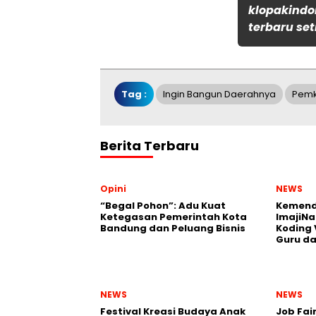
klopakindo
terbaru set
Tag :
Ingin Bangun Daerahnya
Pemk
Berita Terbaru
Opini
NEWS
“Begal Pohon”: Adu Kuat
Kemend
Ketegasan Pemerintah Kota
ImajiNa
Bandung dan Peluang Bisnis
Koding 
Guru da
NEWS
NEWS
Festival Kreasi Budaya Anak
Job Fai