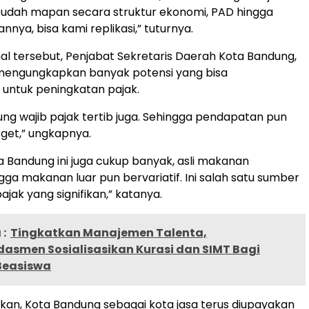
sudah mapan secara struktur ekonomi, PAD hingga
nnya, bisa kami replikasi,” tuturnya.
l tersebut, Penjabat Sekretaris Daerah Kota Bandung,
ngungkapkan banyak potensi yang bisa
untuk peningkatan pajak.
ung wajib pajak tertib juga. Sehingga pendapatan pun
rget,” ungkapnya.
ta Bandung ini juga cukup banyak, asli makanan
gga makanan luar pun bervariatif. Ini salah satu sumber
jak yang signifikan,” katanya.
:
Tingkatkan Manajemen Talenta,
asmen Sosialisasikan Kurasi dan SIMT Bagi
Beasiswa
an, Kota Bandung sebagai kota jasa terus diupayakan