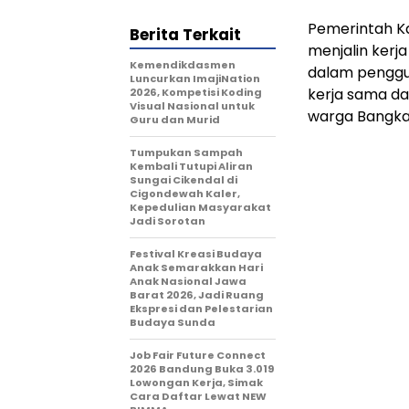
Pemerintah K
Berita Terkait
menjalin ker
Kemendikdasmen
dalam penggun
Luncurkan ImajiNation
kerja sama d
2026, Kompetisi Koding
Visual Nasional untuk
warga Bangka
Guru dan Murid
Tumpukan Sampah
Kembali Tutupi Aliran
Sungai Cikendal di
Cigondewah Kaler,
Kepedulian Masyarakat
Jadi Sorotan
Festival Kreasi Budaya
Anak Semarakkan Hari
Anak Nasional Jawa
Barat 2026, Jadi Ruang
Ekspresi dan Pelestarian
Budaya Sunda
Job Fair Future Connect
2026 Bandung Buka 3.019
Lowongan Kerja, Simak
Cara Daftar Lewat NEW