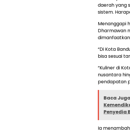
daerah yang 
sistem. Harapa
Menanggapi ha
Dharmawan me
dimanfaatkan 
“Di Kota Band
bisa sesuai ta
“Kuliner di Ko
nusantara hin
pendapatan pa
Baca Juga 
Kemendikd
Penyedia 
Ia menambahk