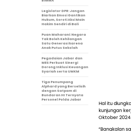
BIMMA
Legislator DPR: Jangan
Biarkan Emosi Gantikan
Hukum, Soroti Aksi Main
Hakim Sendiri di Bali
Puan Maharani: Negara
Tak Boleh Kehilangan
Satu Generasi karena
Anak Putus Sekolah
Pegadaian Jabar dan
MES Perkuat Sinergi
Dorong Inklusi Keuangan
Syariah serta UMKM
Tiga Penumpang
Alphard yang Berselisih
dengan Satpam di
Bundaran HI Ternyata
Personel Polda Jabar
Hal itu diungk
kunjungan ker
Oktober 2024
“Bangkalan sa