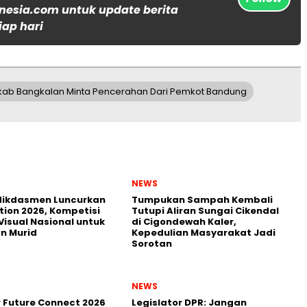
nesia.com untuk update berita
iap hari
ab Bangkalan Minta Pencerahan Dari Pemkot Bandung
NEWS
ikdasmen Luncurkan
Tumpukan Sampah Kembali
tion 2026, Kompetisi
Tutupi Aliran Sungai Cikendal
Visual Nasional untuk
di Cigondewah Kaler,
n Murid
Kepedulian Masyarakat Jadi
Sorotan
NEWS
r Future Connect 2026
Legislator DPR: Jangan