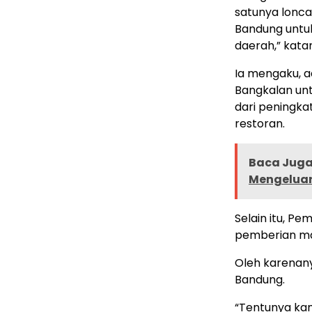
satunya lonca
Bandung untuk
daerah,” kata
Ia mengaku, a
Bangkalan un
dari peningkat
restoran.
Baca Juga 
Mengeluar
Selain itu, P
pemberian ma
Oleh karenan
Bandung.
“Tentunya kam