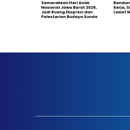
Semarakkan Hari Anak
Bandun
Nasional Jawa Barat 2026,
Kerja, 
Jadi Ruang Ekspresi dan
Lewat 
Pelestarian Budaya Sunda