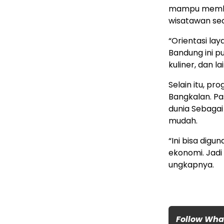
mampu member
wisatawan se
“Orientasi la
Bandung ini p
kuliner, dan l
Selain itu, pr
Bangkalan. Pa
dunia Sebagai
mudah.
“Ini bisa digu
ekonomi. Jad
ungkapnya.
Follow Wh