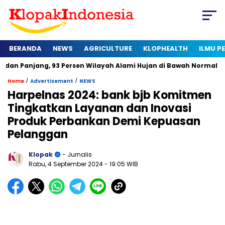
BERANDA
NEWS
AGRICULTURE
KLOPHEALTH
ILMU 
, 93 Persen Wilayah Alami Hujan di Bawah Normal
Kapan Ser
/
/
Home
Advertisement
NEWS
Harpelnas 2024: bank bjb Komitmen
Tingkatkan Layanan dan Inovasi
Produk Perbankan Demi Kepuasan
Pelanggan
Klopak
- Jurnalis
Rabu, 4 September 2024
- 19:05 WIB