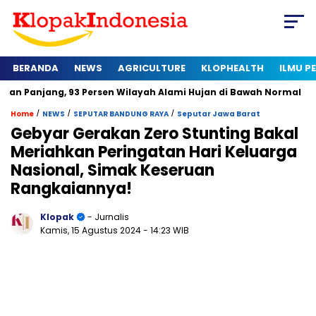
BERANDA
NEWS
AGRICULTURE
KLOPHEALTH
ILMU 
, 93 Persen Wilayah Alami Hujan di Bawah Normal
Kapan Ser
/
/
/
Home
NEWS
SEPUTAR BANDUNG RAYA
Seputar Jawa Barat
Gebyar Gerakan Zero Stunting Bakal
Meriahkan Peringatan Hari Keluarga
Nasional, Simak Keseruan
Rangkaiannya!
Klopak
- Jurnalis
Kamis, 15 Agustus 2024
- 14:23 WIB