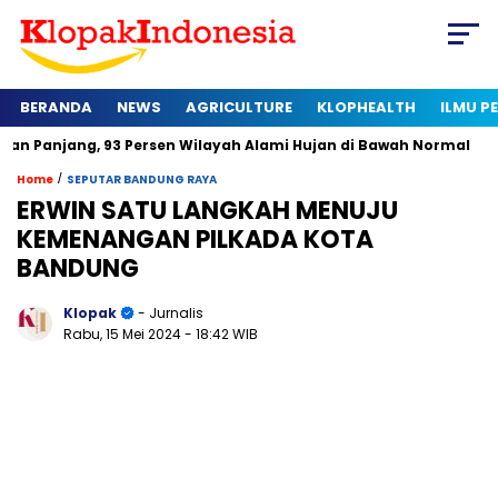
BERANDA
NEWS
AGRICULTURE
KLOPHEALTH
ILMU 
, 93 Persen Wilayah Alami Hujan di Bawah Normal
Kapan Ser
/
Home
SEPUTAR BANDUNG RAYA
ERWIN SATU LANGKAH MENUJU
KEMENANGAN PILKADA KOTA
BANDUNG
Klopak
- Jurnalis
Rabu, 15 Mei 2024
- 18:42 WIB