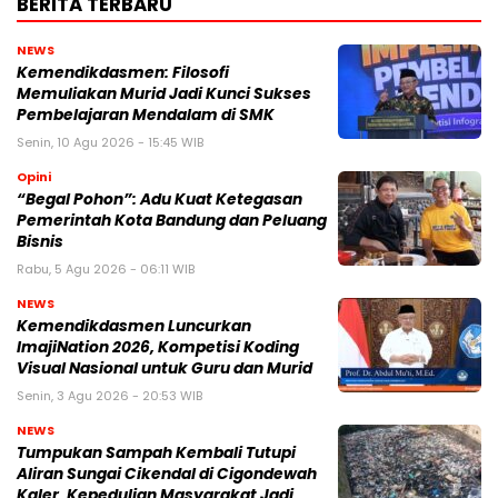
BERITA TERBARU
NEWS
Kemendikdasmen: Filosofi
Memuliakan Murid Jadi Kunci Sukses
Pembelajaran Mendalam di SMK
Senin, 10 Agu 2026 - 15:45 WIB
Opini
“Begal Pohon”: Adu Kuat Ketegasan
Pemerintah Kota Bandung dan Peluang
Bisnis
Rabu, 5 Agu 2026 - 06:11 WIB
NEWS
Kemendikdasmen Luncurkan
ImajiNation 2026, Kompetisi Koding
Visual Nasional untuk Guru dan Murid
Senin, 3 Agu 2026 - 20:53 WIB
NEWS
Tumpukan Sampah Kembali Tutupi
Aliran Sungai Cikendal di Cigondewah
Kaler, Kepedulian Masyarakat Jadi