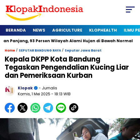
BERANDA
NEWS
AGRICULTURE
KLOPHEALTH
ILMU 
, 93 Persen Wilayah Alami Hujan di Bawah Normal
Kapan Ser
/
/
Home
SEPUTAR BANDUNG RAYA
Seputar Jawa Barat
Kepala DKPP Kota Bandung
Tegaskan Pengendalian Kucing Liar
dan Pemeriksaan Kurban
Klopak
- Jurnalis
Kamis, 1 Mei 2025
- 18:13 WIB