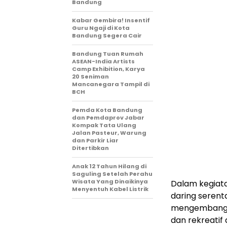
Bandung
Kabar Gembira! Insentif
Guru Ngaji di Kota
Bandung Segera Cair
Bandung Tuan Rumah
ASEAN-India Artists
Camp Exhibition, Karya
20 Seniman
Mancanegara Tampil di
BCH
Pemda Kota Bandung
dan Pemdaprov Jabar
Kompak Tata Ulang
Jalan Pasteur, Warung
dan Parkir Liar
Ditertibkan
Anak 12 Tahun Hilang di
Saguling Setelah Perahu
Wisata Yang Dinaikinya
Dalam kegiat
Menyentuh Kabel Listrik
daring serent
mengembangka
dan rekreatif 