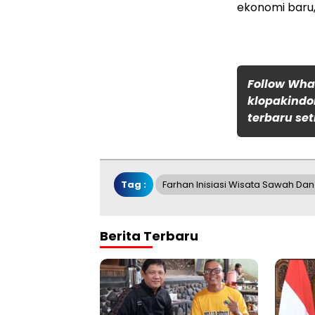
ekonomi baru,
Follow Wh
klopakindo
terbaru set
Tag :
Farhan Inisiasi Wisata Sawah Da
Berita Terbaru