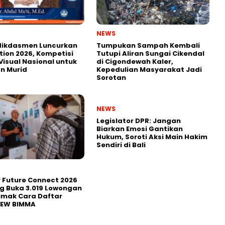
NEWS
ikdasmen Luncurkan
Tumpukan Sampah Kembali
tion 2026, Kompetisi
Tutupi Aliran Sungai Cikendal
Visual Nasional untuk
di Cigondewah Kaler,
n Murid
Kepedulian Masyarakat Jadi
Sorotan
NEWS
Legislator DPR: Jangan
Biarkan Emosi Gantikan
Hukum, Soroti Aksi Main Hakim
Sendiri di Bali
r Future Connect 2026
g Buka 3.019 Lowongan
Simak Cara Daftar
NEW BIMMA