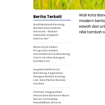
Wali Kota Ba
Berita Terkait
modern berba
Dedi Mulyadi Pasang
sawah dan urb
Badan Bela Sekda
nilai tambah 
Herman: “Bukan
Sekadar Pejabat
Kantoran”
Bima Arya Sebut
Program Lembur
Katumbiri Kota Bandung
Cara Cerdas Bangun
Kolaborasi
Kepala DKPP Kota
Bandung Tegaskan
Pengendalian Kucing
Liar dan Pemeriksaan
Kurban
Farhan: Paguyuban
Pasundan Berkontribusi
Besar terhadap
Pendidikan di Kota