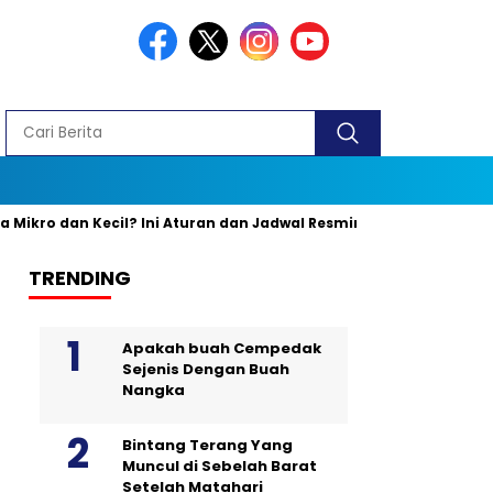
dan Kecil? Ini Aturan dan Jadwal Resminya
Banyak yang Kelir
TRENDING
Apakah buah Cempedak
Sejenis Dengan Buah
Nangka
Bintang Terang Yang
Muncul di Sebelah Barat
Setelah Matahari