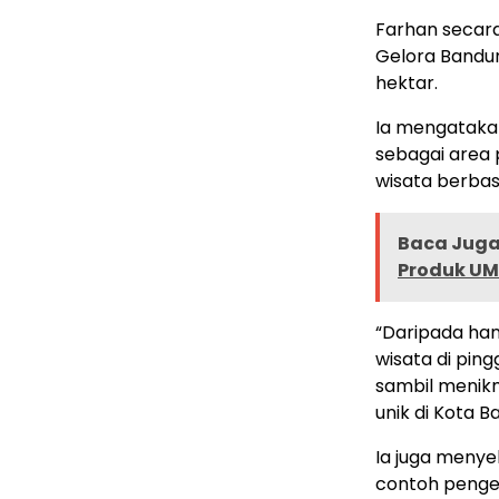
Farhan secara
Gelora Bandun
hektar.
Ia mengataka
sebagai area 
wisata berbas
Baca Juga 
Produk U
“Daripada hany
wisata di pin
sambil menikm
unik di Kota 
Ia juga menye
contoh pengem