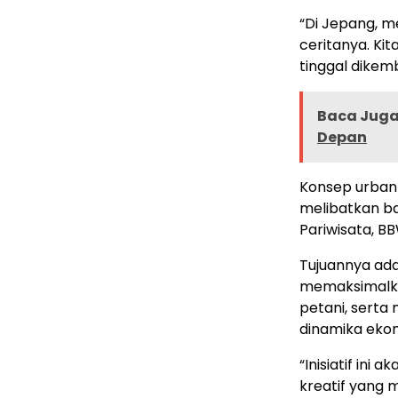
“Di Jepang, m
ceritanya. Kita
tinggal dike
Baca Juga 
Depan
Konsep urban 
melibatkan ba
Pariwisata, B
Tujuannya ada
memaksimalka
petani, sert
dinamika ekon
“Inisiatif in
kreatif yang