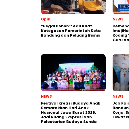
Opini
NEWS
“Begal Pohon”: Adu Kuat
Kemend
Ketegasan Pemerintah Kota
ImajiNa
Bandung dan Peluang Bisnis
Koding 
Guru da
NEWS
NEWS
Festival Kreasi Budaya Anak
Job Fai
Semarakkan Hari Anak
Bandun
Nasional Jawa Barat 2026,
Kerja, 
Jadi Ruang Ekspresi dan
Lewat 
Pelestarian Budaya Sunda