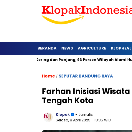
BERANDA
NEWS
AGRICULTURE
KLOPHEAL
t Lebih Kering dan Panjang, 93 Persen Wilayah Alami Hujan di B
Home
SEPUTAR BANDUNG RAYA
/
Farhan Inisiasi Wisat
Tengah Kota
Klopak
- Jurnalis
Selasa, 8 April 2025
- 18:35 WIB