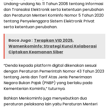
Undang-undang No. 11 Tahun 2008 tentang Informasi
dan Transaksi Elektronik serta ketentuan perubahan
dan Peraturan Menteri Kominfo Nomor 5 Tahun 2020
tentang Penyelenggara Sistem Elektronik Privat
serta ketentuan perubahan.
Baca Juga :
Terapkan VID 2025,
Wamenkominfo: Strategi Kunci Kolaborasi
Ciptakan Keamanan Siber
“Denda kepada platform digital dikenakan sesuai
dengan Peraturan Pemerintah Nomor 43 Tahun 2023
tentang Jenis dan Tarif Atas Jenis Penerimaan
Negara Bukan Pajak (PNBP) yang berlaku pada
Kementerian Kominfo,” tuturnya.
Bahkan Menkominfo juga menyebutkan dua
peraturan pelaksana lain yaitu Peraturan Menteri