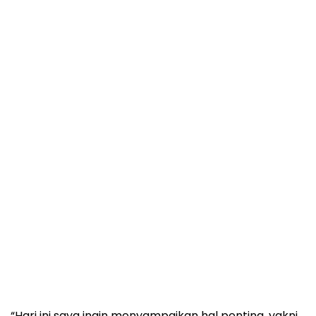
“Hari ini saya ingin menyampaikan hal penting, yakni