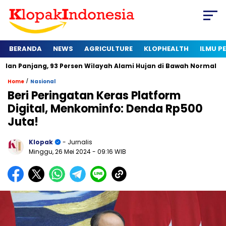
BERANDA
NEWS
AGRICULTURE
KLOPHEALTH
ILMU 
g, 93 Persen Wilayah Alami Hujan di Bawah Normal
Kapan Ser
/
Home
Nasional
Beri Peringatan Keras Platform
Digital, Menkominfo: Denda Rp500
Juta!
Klopak
- Jurnalis
Minggu, 26 Mei 2024
- 09:16 WIB