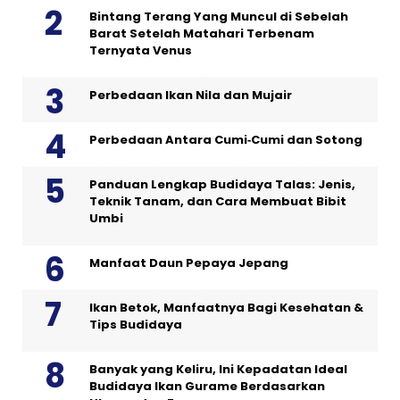
Bintang Terang Yang Muncul di Sebelah
Barat Setelah Matahari Terbenam
Ternyata Venus
Perbedaan Ikan Nila dan Mujair
Perbedaan Antara Cumi‑Cumi dan Sotong
Panduan Lengkap Budidaya Talas: Jenis,
Teknik Tanam, dan Cara Membuat Bibit
Umbi
Manfaat Daun Pepaya Jepang
Ikan Betok, Manfaatnya Bagi Kesehatan &
Tips Budidaya
Banyak yang Keliru, Ini Kepadatan Ideal
Budidaya Ikan Gurame Berdasarkan