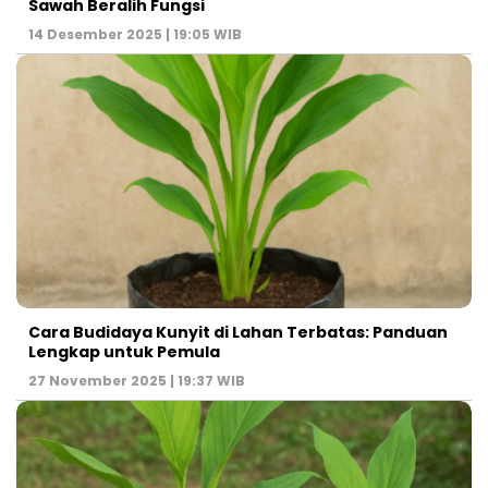
Sawah Beralih Fungsi
14 Desember 2025 | 19:05 WIB
Cara Budidaya Kunyit di Lahan Terbatas: Panduan
Lengkap untuk Pemula
27 November 2025 | 19:37 WIB