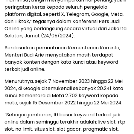
peringatan keras kepada seluruh pengelola
platform digital, seperti X, Telegram, Google, Meta,
dan Tiktok,” tegasnya dalam Konferensi Pers Judi
Online yang berlangsung secara virtual dari Jakarta
Selatan, Jumat (24/05/2024).
Berdasarkan pemantauan Kementerian Kominfo,
Menteri Budi Arie menyatakan masih terdapat
banyak konten dengan kata kunci atau keyword
terkait judi online.
Menurutnya, sejak 7 November 2023 hingga 22 Mei
2024, di Google ditemukenali sebanyak 20.241 kata
kunci. Sementara di Meta 2.702 keyword kepada
meta, sejak 15 Desember 2022 hingga 22 Mei 2024.
“Sebagai gambaran, 10 besar keyword terkait judi
online dalam seminggu terakhir adalah: live slot, rtp
slot, no limit, situs slot, slot gacor, pragmatic slot,