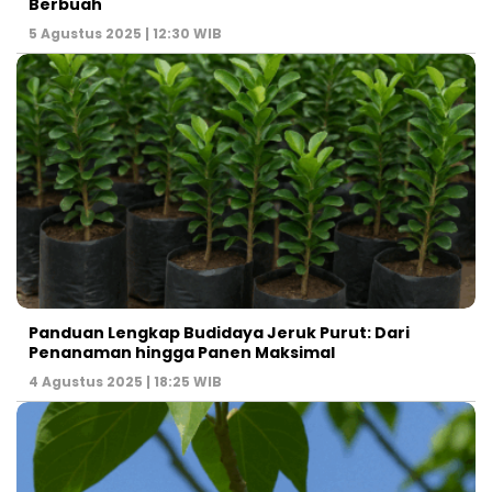
Berbuah
5 Agustus 2025 | 12:30 WIB
Panduan Lengkap Budidaya Jeruk Purut: Dari
Penanaman hingga Panen Maksimal
4 Agustus 2025 | 18:25 WIB