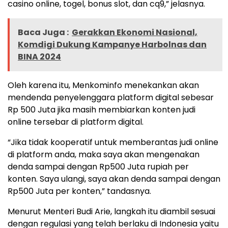
casino online, togel, bonus slot, dan cq9,” jelasnya.
Baca Juga :
Gerakkan Ekonomi Nasional,
Komdigi Dukung Kampanye Harbolnas dan
BINA 2024
Oleh karena itu, Menkominfo menekankan akan
mendenda penyelenggara platform digital sebesar
Rp 500 Juta jika masih membiarkan konten judi
online tersebar di platform digital.
“Jika tidak kooperatif untuk memberantas judi online
di platform anda, maka saya akan mengenakan
denda sampai dengan Rp500 Juta rupiah per
konten. Saya ulangi, saya akan denda sampai dengan
Rp500 Juta per konten,” tandasnya.
Menurut Menteri Budi Arie, langkah itu diambil sesuai
dengan regulasi yang telah berlaku di Indonesia yaitu