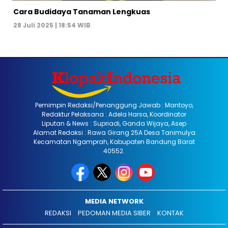
Cara Budidaya Tanaman Lengkuas
28 Juli 2025 | 18:54 WIB
Pemimpin Redaksi/Penanggung Jawab : Mantoyo,
Redaktur Pelaksana : Adela Harsa, Koordinator
Liputan & News : Supriadi, Ganda Wijaya, Asep
Alamat Redaksi : Rawa Girang 25A Desa Tanimulya
Kecamatan Ngamprah, Kabupaten Bandung Barat
40552.
MEDIA NETWORK
REDAKSI
PEDOMAN MEDIA SIBER
KONTAK