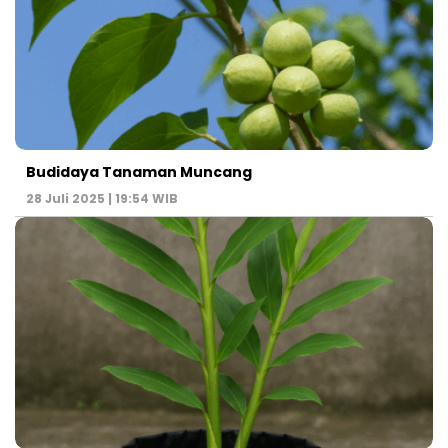
Budidaya Tanaman Muncang
28 Juli 2025 | 19:54 WIB