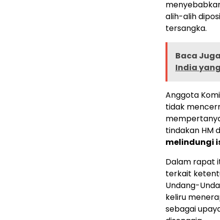
menyebabkan 
alih-alih dipo
tersangka.
Baca Juga 
India yang
Anggota Komis
tidak mencerm
mempertanyak
tindakan HM d
melindungi i
Dalam rapat 
terkait keten
Undang-Undan
keliru menerap
sebagai upay