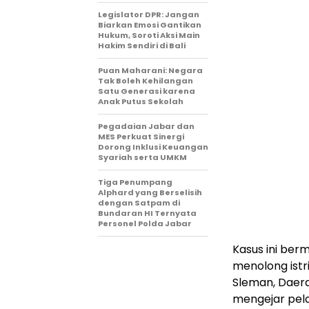
Legislator DPR: Jangan
Biarkan Emosi Gantikan
Hukum, Soroti Aksi Main
Hakim Sendiri di Bali
Puan Maharani: Negara
Tak Boleh Kehilangan
Satu Generasi karena
Anak Putus Sekolah
Pegadaian Jabar dan
MES Perkuat Sinergi
Dorong Inklusi Keuangan
Syariah serta UMKM
Tiga Penumpang
Alphard yang Berselisih
dengan Satpam di
Bundaran HI Ternyata
Personel Polda Jabar
Kasus ini berm
menolong istr
Sleman, Daera
mengejar pela