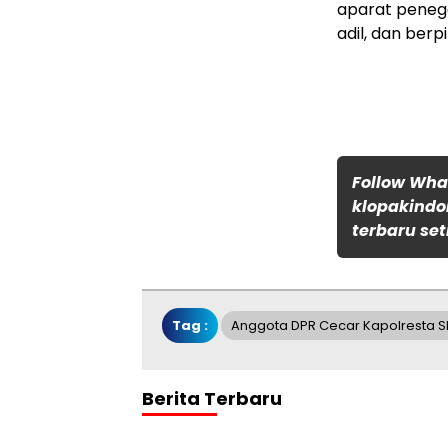
aparat peneg
adil, dan ber
Follow Wh
klopakindo
terbaru set
Tag :
Anggota DPR Cecar Kapolresta 
Berita Terbaru