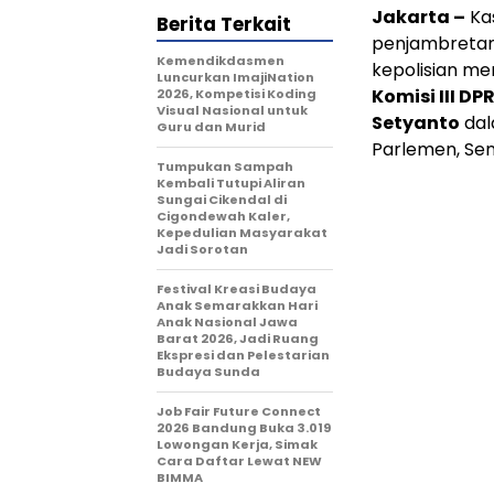
Jakarta –
Kas
Berita Terkait
penjambretan 
Kemendikdasmen
kepolisian me
Luncurkan ImajiNation
Komisi III DPR
2026, Kompetisi Koding
Visual Nasional untuk
Setyanto
dal
Guru dan Murid
Parlemen, Sen
Tumpukan Sampah
Kembali Tutupi Aliran
Sungai Cikendal di
Cigondewah Kaler,
Kepedulian Masyarakat
Jadi Sorotan
Festival Kreasi Budaya
Anak Semarakkan Hari
Anak Nasional Jawa
Barat 2026, Jadi Ruang
Ekspresi dan Pelestarian
Budaya Sunda
Job Fair Future Connect
2026 Bandung Buka 3.019
Lowongan Kerja, Simak
Cara Daftar Lewat NEW
BIMMA