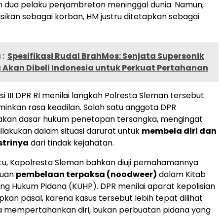
dua pelaku penjambretan meninggal dunia. Namun,
sisikan sebagai korban, HM justru ditetapkan sebagai
:
Spesifikasi Rudal BrahMos: Senjata Supersonik
 Akan Dibeli Indonesia untuk Perkuat Pertahanan
i III DPR RI menilai langkah Polresta Sleman tersebut
inkan rasa keadilan. Salah satu anggota DPR
an dasar hukum penetapan tersangka, mengingat
ilakukan dalam situasi darurat untuk
membela diri dan
strinya
dari tindak kejahatan.
itu, Kapolresta Sleman bahkan diuji pemahamannya
tuan
pembelaan terpaksa (noodweer)
dalam Kitab
g Hukum Pidana (KUHP). DPR menilai aparat kepolisian
kan pasal, karena kasus tersebut lebih tepat dilihat
a mempertahankan diri, bukan perbuatan pidana yang