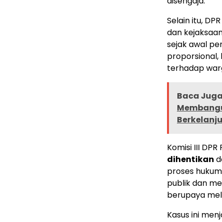
disengaja.
Selain itu, DP
dan kejaksaan
sejak awal p
proporsional, 
terhadap war
Baca Juga 
Membangun
Berkelanj
Komisi III DP
dihentikan
d
proses hukum 
publik dan me
berupaya mela
Kasus ini menj