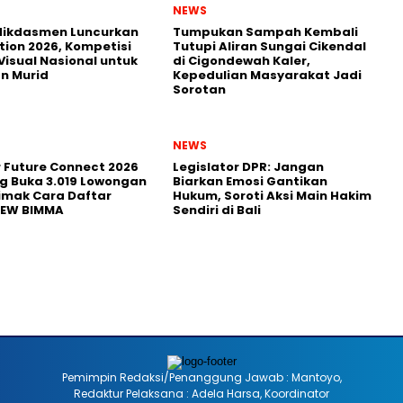
NEWS
ikdasmen Luncurkan
Tumpukan Sampah Kembali
tion 2026, Kompetisi
Tutupi Aliran Sungai Cikendal
Visual Nasional untuk
di Cigondewah Kaler,
n Murid
Kepedulian Masyarakat Jadi
Sorotan
NEWS
r Future Connect 2026
Legislator DPR: Jangan
g Buka 3.019 Lowongan
Biarkan Emosi Gantikan
Simak Cara Daftar
Hukum, Soroti Aksi Main Hakim
NEW BIMMA
Sendiri di Bali
Pemimpin Redaksi/Penanggung Jawab : Mantoyo,
Redaktur Pelaksana : Adela Harsa, Koordinator