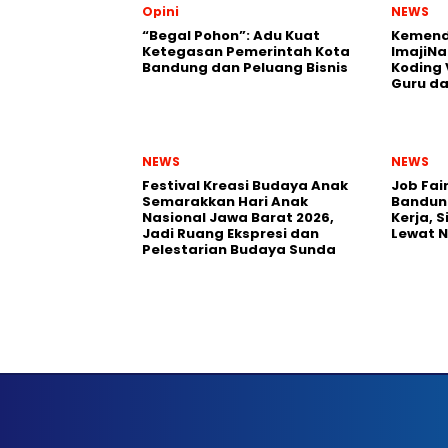
Opini
NEWS
“Begal Pohon”: Adu Kuat
Kemend
Ketegasan Pemerintah Kota
ImajiNa
Bandung dan Peluang Bisnis
Koding 
Guru da
NEWS
NEWS
Festival Kreasi Budaya Anak
Job Fai
Semarakkan Hari Anak
Bandun
Nasional Jawa Barat 2026,
Kerja, 
Jadi Ruang Ekspresi dan
Lewat 
Pelestarian Budaya Sunda