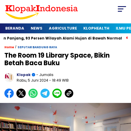
BERANDA
NEWS
AGRICULTURE
KLOPHEALTH
ILMU 
 93 Persen Wilayah Alami Hujan di Bawah Normal
Kapan Sert
/
Home
SEPUTAR BANDUNG RAYA
The Room 19 Library Space, Bikin
Betah Baca Buku
Klopak
- Jurnalis
Rabu, 5 Juni 2024
- 18:49 WIB