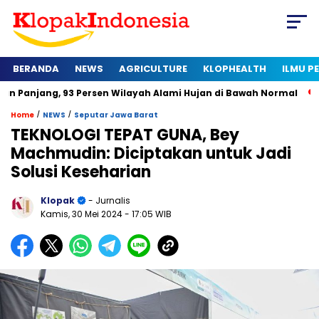
BERANDA
NEWS
AGRICULTURE
KLOPHEALTH
ILMU 
 93 Persen Wilayah Alami Hujan di Bawah Normal
Kapan Serti
/
/
Home
NEWS
Seputar Jawa Barat
TEKNOLOGI TEPAT GUNA, Bey
Machmudin: Diciptakan untuk Jadi
Solusi Keseharian
Klopak
- Jurnalis
Kamis, 30 Mei 2024
- 17:05 WIB