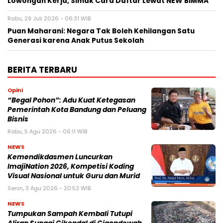
Lowongan Kerja, Simak Cara Daftar Lewat NEW BIMMA
Rabu, 29 Juli 2026 - 06:31 WIB
Puan Maharani: Negara Tak Boleh Kehilangan Satu
Generasi karena Anak Putus Sekolah
BERITA TERBARU
Opini
“Begal Pohon”: Adu Kuat Ketegasan
Pemerintah Kota Bandung dan Peluang
Bisnis
Rabu, 5 Agu 2026 - 06:11 WIB
NEWS
Kemendikdasmen Luncurkan
ImajiNation 2026, Kompetisi Koding
Visual Nasional untuk Guru dan Murid
Senin, 3 Agu 2026 - 20:53 WIB
NEWS
Tumpukan Sampah Kembali Tutupi