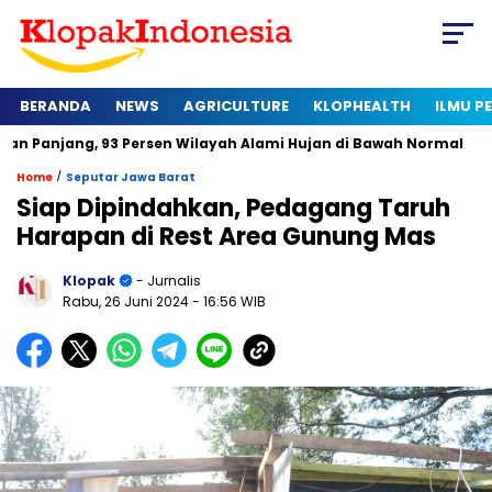
BERANDA
NEWS
AGRICULTURE
KLOPHEALTH
ILMU 
g, 93 Persen Wilayah Alami Hujan di Bawah Normal
Kapan Se
/
Home
Seputar Jawa Barat
Siap Dipindahkan, Pedagang Taruh
Harapan di Rest Area Gunung Mas
Klopak
- Jurnalis
Rabu, 26 Juni 2024
- 16:56 WIB