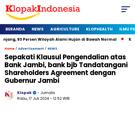
BERANDA
NEWS
AGRICULTURE
KLOPHEALTH
ILMU 
ersen Wilayah Alami Hujan di Bawah Normal
Kapan Sertifikat
/
/
Home
Advertisement
NEWS
Sepakati Klausul Pengendalian atas
Bank Jambi, bank bjb Tandatangani
Shareholders Agreement dengan
Gubernur Jambi
Klopak
- Jurnalis
Rabu, 17 Juli 2024
- 12:52 WIB