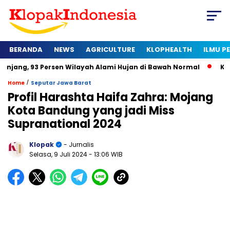
BERANDA
NEWS
AGRICULTURE
KLOPHEALTH
ILMU 
Persen Wilayah Alami Hujan di Bawah Normal
Kapan Sertifika
/
Home
Seputar Jawa Barat
Profil Harashta Haifa Zahra: Mojang
Kota Bandung yang jadi Miss
Supranational 2024
Klopak
- Jurnalis
Selasa, 9 Juli 2024
- 13:06 WIB