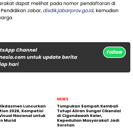
arakat dapat melihat pada nomor pendaftaran di
 Pendidikan Jabar,
disdik.jabarprov.go.id
, kemudian
warga
atsApp Channel
Follow
nesia.com untuk update berita
iap hari
NEWS
ikdasmen Luncurkan
Tumpukan Sampah Kembali
tion 2026, Kompetisi
Tutupi Aliran Sungai Cikendal
Visual Nasional untuk
di Cigondewah Kaler,
n Murid
Kepedulian Masyarakat Jadi
Sorotan