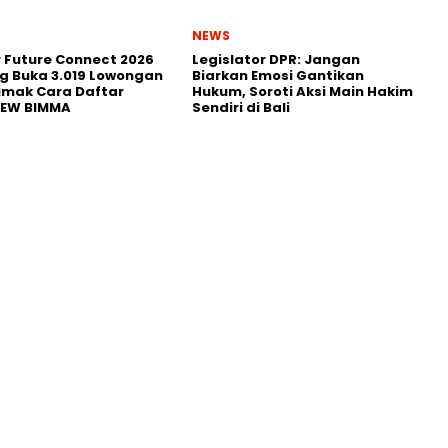
NEWS
r Future Connect 2026
Legislator DPR: Jangan
g Buka 3.019 Lowongan
Biarkan Emosi Gantikan
Simak Cara Daftar
Hukum, Soroti Aksi Main Hakim
NEW BIMMA
Sendiri di Bali