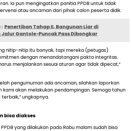
uran. Ia pun mengingatkan panitia PPDB untuk tidak
tervensi atau ancaman dari pihak calon peserta didik.
:
Penertiban Tahap II, Bangunan Liar di
 Jalur Gantole-Puncak Pass Dibongkar
ng nitip-nitip itu banyak, tapi mereka (petugas)
itmen dengan menandatangani pakta integritas.
arus menjalankan sesuai aturan agar tidak dipecat,”
etelah pengumuman ada ancaman, silahkan laporkan
n kami akan melakukan pendampingan. Semoga tahun
r terbaik,” ungkapnya.
 bisa diakses
PDB yang dilakukan pada Rabu malam sudah bisa