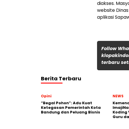
diakses. Masy
website Dinas
aplikasi Sapa
Follow Wh
klopakindo
terbaru set
Berita Terbaru
Opini
NEWS
“Begal Pohon”: Adu Kuat
Kemend
Ketegasan Pemerintah Kota
ImajiNa
Bandung dan Peluang Bisnis
Koding 
Guru da