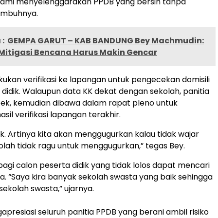
 kami menyelenggarakan PPDB yang bersih tanpa
 imbuhnya.
:
GEMPA GARUT – KAB BANDUNG Bey Machmudin:
 Mitigasi Bencana Harus Makin Gencar
ukan verifikasi ke lapangan untuk pengecekan domisili
 didik. Walaupun data KK dekat dengan sekolah, panitia
k, kemudian dibawa dalam rapat pleno untuk
il verifikasi lapangan terakhir.
ek. Artinya kita akan menggugurkan kalau tidak wajar
olah tidak ragu untuk menggugurkan,” tegas Bey.
bagi calon peserta didik yang tidak lolos dapat mencari
a. “Saya kira banyak sekolah swasta yang baik sehingga
sekolah swasta,” ujarnya.
apresiasi seluruh panitia PPDB yang berani ambil risiko