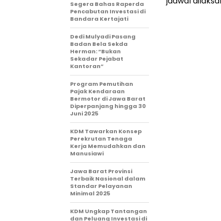
jadwal dilaks
Segera Bahas Raperda
Pencabutan Investasi di
Bandara Kertajati
Dedi Mulyadi Pasang
Badan Bela Sekda
Herman: “Bukan
Sekadar Pejabat
Kantoran”
Program Pemutihan
Pajak Kendaraan
Bermotor di Jawa Barat
Diperpanjang hingga 30
Juni 2025
KDM Tawarkan Konsep
Perekrutan Tenaga
Kerja Memudahkan dan
Manusiawi
Jawa Barat Provinsi
Terbaik Nasional dalam
Standar Pelayanan
Minimal 2025
KDM Ungkap Tantangan
dan Peluang Investasi di