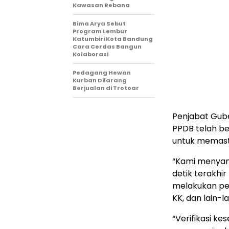
Kawasan Rebana
Bima Arya Sebut
Program Lembur
Katumbiri Kota Bandung
Cara Cerdas Bangun
Kolaborasi
Pedagang Hewan
Kurban Dilarang
Berjualan di Trotoar
Penjabat Gub
PPDB telah be
untuk memast
“Kami menyam
detik terakhi
melakukan pend
KK, dan lain-l
“Verifikasi k