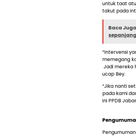
untuk taat at
takut pada in
Baca Juga 
sepanjang
“Intervensi ya
memegang kom
Jadi mereka h
ucap Bey.
“Jika nanti s
pada kami da
ini PPDB Jaba
Pengumuman
Pengumuman P