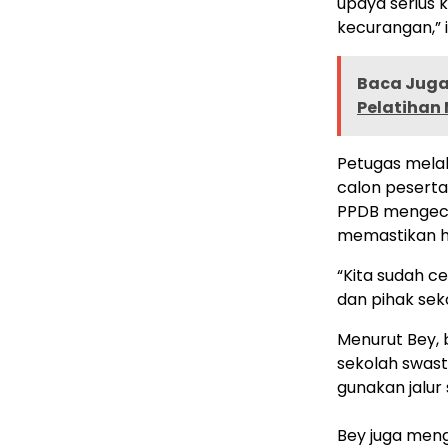
upaya serius
kecurangan,”
Baca Juga 
Pelatihan
Petugas melak
calon peserta
PPDB mengece
memastikan has
“Kita sudah c
dan pihak sek
Menurut Bey, 
sekolah swast
gunakan jalur 
Bey juga meng