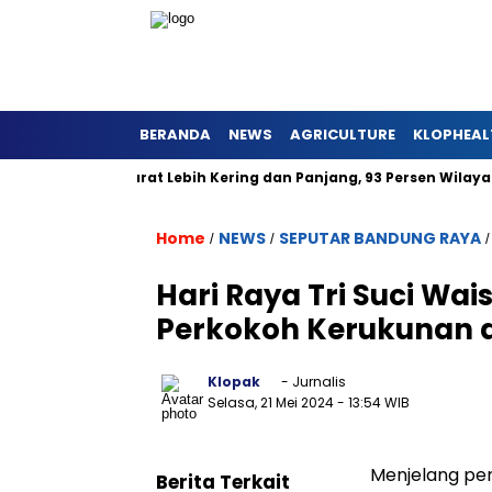
BERANDA
NEWS
AGRICULTURE
KLOPHEAL
 di Jawa Barat Lebih Kering dan Panjang, 93 Persen Wilayah Ala
Home
NEWS
SEPUTAR BANDUNG RAYA
/
/
Hari Raya Tri Suci Wa
Perkokoh Kerukunan d
Klopak
- Jurnalis
Selasa, 21 Mei 2024
- 13:54 WIB
Menjelang per
Berita Terkait