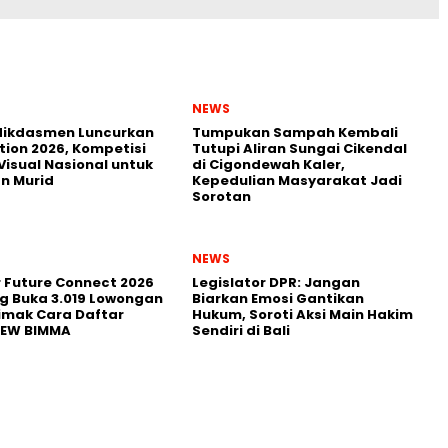
NEWS
ikdasmen Luncurkan
Tumpukan Sampah Kembali
tion 2026, Kompetisi
Tutupi Aliran Sungai Cikendal
Visual Nasional untuk
di Cigondewah Kaler,
n Murid
Kepedulian Masyarakat Jadi
Sorotan
NEWS
r Future Connect 2026
Legislator DPR: Jangan
g Buka 3.019 Lowongan
Biarkan Emosi Gantikan
Simak Cara Daftar
Hukum, Soroti Aksi Main Hakim
NEW BIMMA
Sendiri di Bali