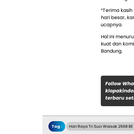
“Terima kasih
hari besar, k
ucapnya.
Hal ini menu
kuat dan kom
Bandung.
Follow Wh
klopakindo
terbaru set
Tag :
Hari Raya Tri Suci Waisak 2568 BE