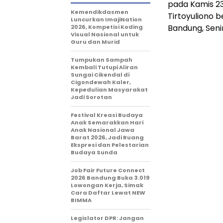
pada Kamis 2
Kemendikdasmen
Tirtoyuliono 
Luncurkan ImajiNation
Bandung, Seni
2026, Kompetisi Koding
Visual Nasional untuk
Guru dan Murid
Tumpukan Sampah
Kembali Tutupi Aliran
Sungai Cikendal di
Cigondewah Kaler,
Kepedulian Masyarakat
Jadi Sorotan
Festival Kreasi Budaya
Anak Semarakkan Hari
Anak Nasional Jawa
Barat 2026, Jadi Ruang
Ekspresi dan Pelestarian
Budaya Sunda
Job Fair Future Connect
2026 Bandung Buka 3.019
Lowongan Kerja, Simak
Cara Daftar Lewat NEW
BIMMA
Legislator DPR: Jangan