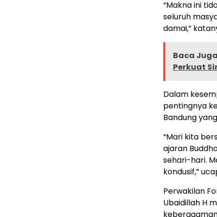
“Makna ini ti
seluruh masya
damai,” katan
Baca Juga 
Perkuat S
Dalam kesemp
pentingnya k
Bandung yang
“Mari kita b
ajaran Buddha
sehari-hari. 
kondusif,” uca
Perwakilan F
Ubaidillah H 
keberagaman 