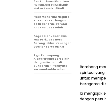
Biarkan Emosi Gantikan
Hukum, Soroti Aksi Main
Hakim Sendiri di Bali
Puan Maharani: Negara
Tak Boleh Kehilangan
Satu Generasi karena
Anak Putus Sekolah
Pegadaian Jabar dan
MES Perkuat Sinergi
Dorong Inklusi Keuangan
Syariah serta UMKM
Tiga Penumpang
Alphard yang Berselisih
dengan Satpam di
Bundaran HI Ternyata
Bambang meny
Personel Polda Jabar
spiritual yan
untuk memper
beragama di 
Ia mengajak s
dengan penuh