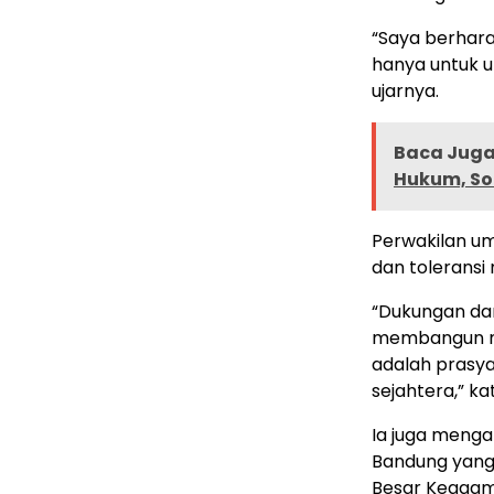
“Saya berhara
hanya untuk u
ujarnya.
Baca Juga 
Hukum, Sor
Perwakilan u
dan toleransi
“Dukungan dar
membangun mo
adalah prasy
sejahtera,” ka
Ia juga meng
Bandung yang 
Besar Keagam